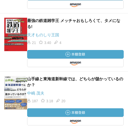
最強の鉄道雑学王 メッチャおもしろくて、タメにな
る!
天才ものしり王国
21
3.40
4
山手線と東海道新幹線では、どちらが儲かっているの
か？
中嶋 茂夫
187
3.18
20