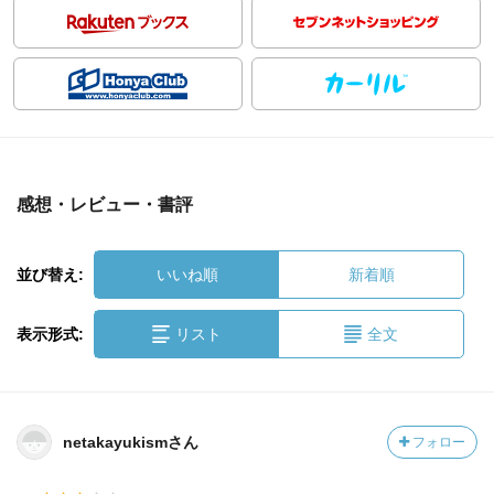
感想・レビュー・書評
並び替え:
いいね順
新着順
表示形式:
リスト
全文
netakayukismさん
フォロー