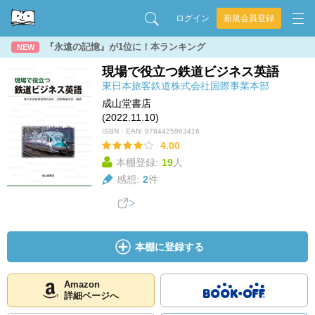
ログイン
新規会員登録
『永遠の記憶』が1位に！本ランキング
NEW
現場で役立つ鉄道ビジネス英語
東日本旅客鉄道株式会社国際事業本部
成山堂書店
(2022.11.10)
ISBN・EAN:
9784425963416
4.00
本棚登録:
19
人
感想:
2
件
本棚に登録する
Amazon
詳細ページへ