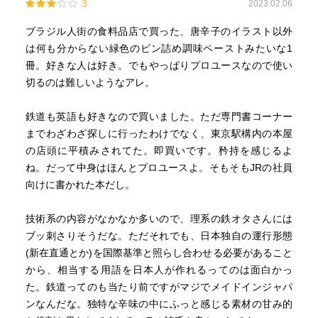
3
2023.02.06
ブラジル人街の食料品店で買った、唐辛子のイラスト以外
は何も分からない緑色のビン詰め調味ペーストみたいな1
冊。好きな人は好き。でもやっぱりプロユースなので使い
切るのは難しいようなアレ。
鉄道も英語も好きなので買いました。ただ専門書コーナー
までわざわざ探しに行ったわけでなく、東京駅構内の本屋
の店頭に平積みされてた。即買いです。矜持を感じるよ
ね。だって中身はほんとプロユースよ。そもそもJRの社員
向けに書かれた本だし。
技術系の内容がなかなか多いので、理系の鉄オタさんには
ブッ刺さりそうだな。ただそれでも、日本独自の運行形態
(新在直通とか)を国際基準と照らし合わせる必要があること
から、相当する用語を日本人が作れるってのは面白かっ
た。鉄道ってのも当たり前ですがマジでメイドインジャパ
ンなんだな。独特な辛味の中にふっと感じる素材の甘み的