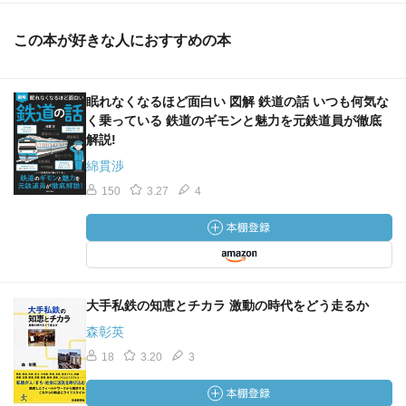
この本が好きな人におすすめの本
眠れなくなるほど面白い 図解 鉄道の話 いつも何気な
く乗っている 鉄道のギモンと魅力を元鉄道員が徹底
解説!
綿貫渉
150
3.27
4
大手私鉄の知恵とチカラ 激動の時代をどう走るか
森彰英
18
3.20
3