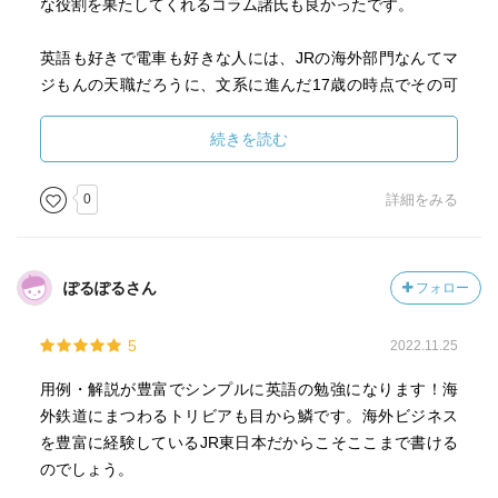
な役割を果たしてくれるコラム諸氏も良かったです。
英語も好きで電車も好きな人には、JRの海外部門なんてマ
ジもんの天職だろうに、文系に進んだ17歳の時点でその可
能性がほぼ絶たれるの、やっぱり不公平だよな。文系は社
会的弱者！なので補償を！手当を！お賃金を！
続きを読む
0
詳細をみる
ぽるぽるさん
フォロー
5
2022.11.25
用例・解説が豊富でシンプルに英語の勉強になります！海
外鉄道にまつわるトリビアも目から鱗です。海外ビジネス
を豊富に経験しているJR東日本だからこそここまで書ける
のでしょう。