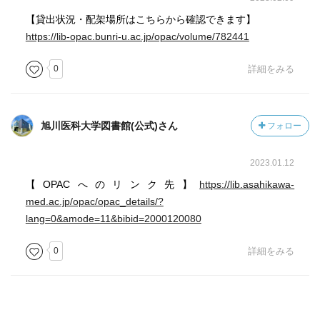
【貸出状況・配架場所はこちらから確認できます】
https://lib-opac.bunri-u.ac.jp/opac/volume/782441
0
詳細をみる
旭川医科大学図書館(公式)さん
フォロー
2023.01.12
【OPACへのリンク先】
https://lib.asahikawa-
med.ac.jp/opac/opac_details/?
lang=0&amode=11&bibid=2000120080
0
詳細をみる