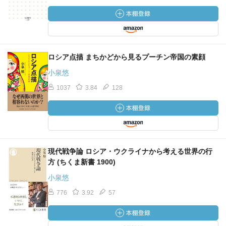
ロシア点描 まちかどから見るプーチン帝国の素顔
小泉悠
1037
3.84
128
現代戦争論 ロシア・ウクライナから考える世界の行
方 (ちくま新書 1900)
小泉悠
776
3.92
57