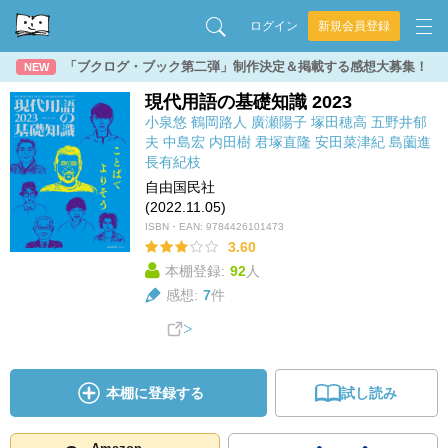
ログイン
新規会員登録
「ブクログ・ブック第二弾」制作決定＆掲載する感想大募集！
NEW
現代用語の基礎知識 2023
小泉悠
鶴岡路人
廣瀬陽子
塚田穂高
五野井郁
夫
中島宏
内田樹
君塚直隆
安田菜津紀
島薗進
長有紀枝
自由国民社
(2022.11.05)
ISBN・EAN:
9784426101473
3.60
本棚登録:
92
人
感想:
7
件
本棚に登録する
試し読み