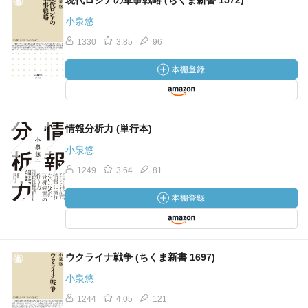
現代ロシアの軍事戦略 (ちくま新書 1572)
小泉悠
1330
3.85
96
情報分析力 (単行本)
小泉悠
1249
3.64
81
ウクライナ戦争 (ちくま新書 1697)
小泉悠
1244
4.05
121