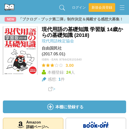
ログイン
新規会員登録
「ブクログ・ブック第二弾」制作決定＆掲載する感想大募集！
NEW
現代用語の基礎知識 学習版 14歳か
らの基礎知識 (2018)
現代用語検定協会
自由国民社
(2017.05.01)
ISBN・EAN:
9784426101640
3.00
本棚登録:
24
人
感想:
1
件
本棚に登録する
Amazon
詳細ページへ