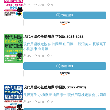
51
4.00
3
現代用語の基礎知識 学習版 2021-2022
現代用語検定協会 片岡輝 山田淳一 浅沼美未 長坂亮子
小柳嘉康 金井淳
45
3.50
1
現代用語の基礎知識 学習版 (2022-2023)
長坂亮子 小柳嘉康 山田淳一 現代用語検定協会 片岡輝
42
4.00
2