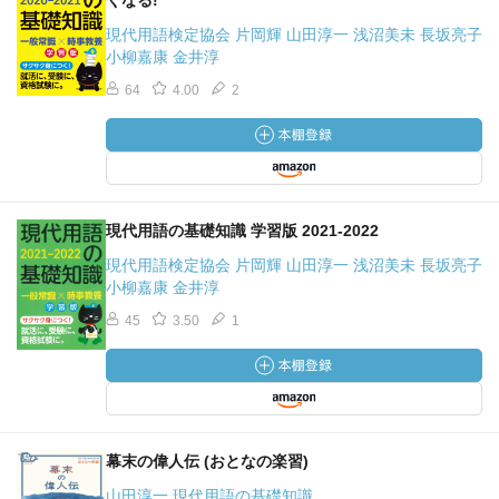
くなる!
現代用語検定協会 片岡輝 山田淳一 浅沼美未 長坂亮子
小柳嘉康 金井淳
64
4.00
2
現代用語の基礎知識 学習版 2021-2022
現代用語検定協会 片岡輝 山田淳一 浅沼美未 長坂亮子
小柳嘉康 金井淳
45
3.50
1
幕末の偉人伝 (おとなの楽習)
山田淳一 現代用語の基礎知識