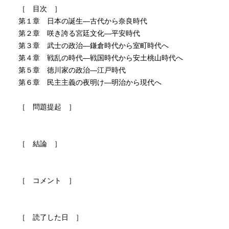
［ 目次 ］
第１章 日本の誕生―古代から奈良時代
第２章 咲き誇る宮廷文化―平安時代
第３章 武士の政治―鎌倉時代から室町時代へ
第４章 戦乱の時代―戦国時代から安土桃山時代へ
第５章 徳川家の政治―江戸時代
第６章 民主主義の夜明け―明治から現代へ
［ 問題提起 ］
［ 結論 ］
［ コメント ］
［ 読了した日 ］