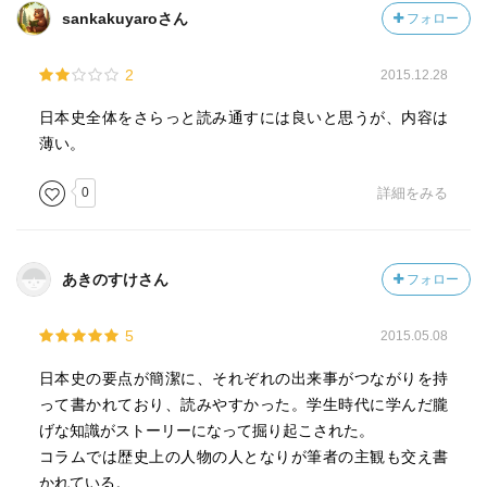
sankakuyaroさん
フォロー
2
2015.12.28
日本史全体をさらっと読み通すには良いと思うが、内容は
薄い。
0
詳細をみる
あきのすけさん
フォロー
5
2015.05.08
日本史の要点が簡潔に、それぞれの出来事がつながりを持
って書かれており、読みやすかった。学生時代に学んだ朧
げな知識がストーリーになって掘り起こされた。
コラムでは歴史上の人物の人となりが筆者の主観も交え書
かれている。