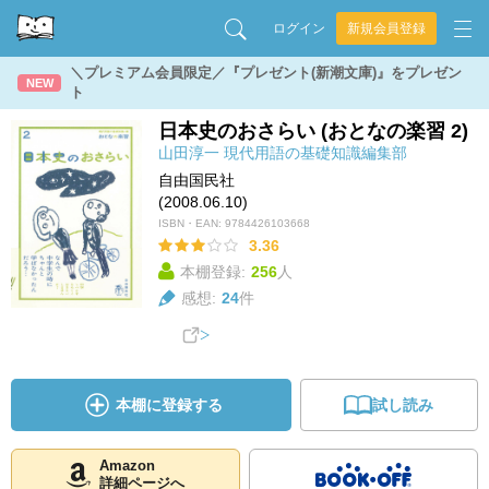
ログイン
新規会員登録
＼プレミアム会員限定／『プレゼント(新潮文庫)』をプレゼン
NEW
ト
日本史のおさらい (おとなの楽習 2)
山田淳一
現代用語の基礎知識編集部
自由国民社
(2008.06.10)
ISBN・EAN:
9784426103668
3.36
本棚登録:
256
人
感想:
24
件
本棚に登録する
試し読み
Amazon
詳細ページへ