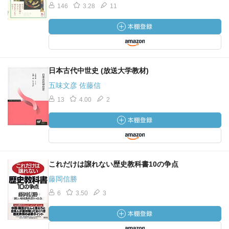
146
3.28
11
日本古代中世史 (放送大学教材)
五味文彦 佐藤信
13
4.00
2
これだけは譲れない歴史教科書10の争点
藤岡信勝
6
3.50
3