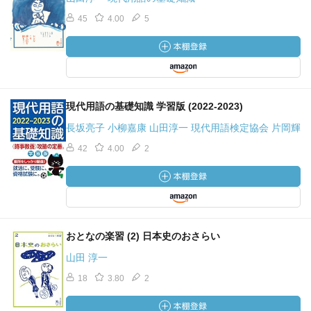
45
4.00
5
現代用語の基礎知識 学習版 (2022-2023)
長坂亮子 小柳嘉康 山田淳一 現代用語検定協会 片岡輝
42
4.00
2
おとなの楽習 (2) 日本史のおさらい
山田 淳一
18
3.80
2