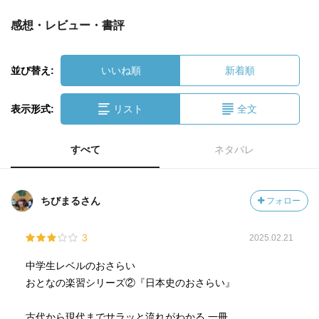
感想・レビュー・書評
並び替え:
いいね順
新着順
表示形式:
リスト
全文
すべて
ネタバレ
ちびまるさん
フォロー
3
2025.02.21
中学生レベルのおさらい
おとなの楽習シリーズ②『日本史のおさらい』
古代から現代までサラッと流れがわかる 一冊