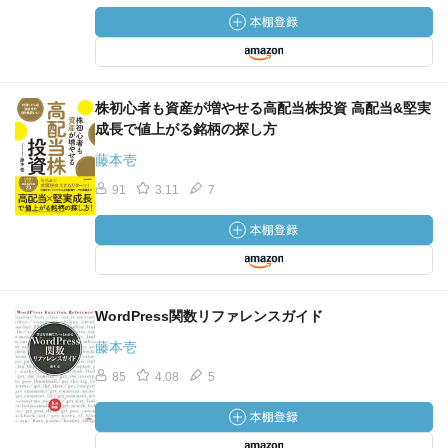
株初心者も資産が増やせる高配当株投資 高配当&堅実
成長で値上がる銘柄の探し方
藤本壱
91
3.11
7
WordPress関数リファレンスガイド
藤本壱
85
4.08
5