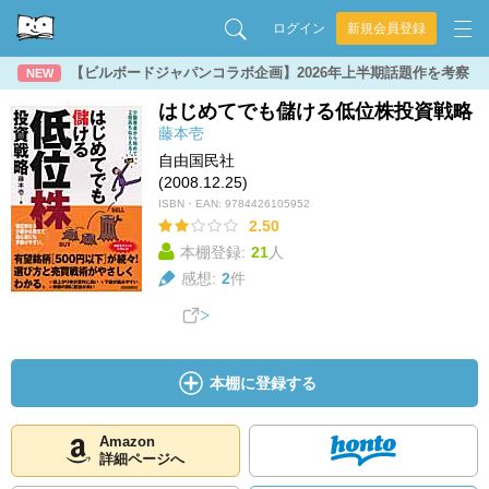
ログイン
新規会員登録
【ビルボードジャパンコラボ企画】2026年上半期話題作を考察
NEW
はじめてでも儲ける低位株投資戦略
藤本壱
自由国民社
(2008.12.25)
ISBN・EAN:
9784426105952
2.50
本棚登録:
21
人
感想:
2
件
本棚に登録する
Amazon
詳細ページへ