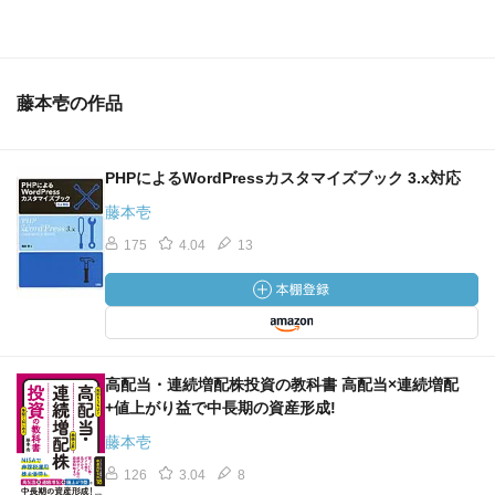
藤本壱の作品
PHPによるWordPressカスタマイズブック 3.x対応
藤本壱
175
4.04
13
高配当・連続増配株投資の教科書 高配当×連続増配
+値上がり益で中長期の資産形成!
藤本壱
126
3.04
8