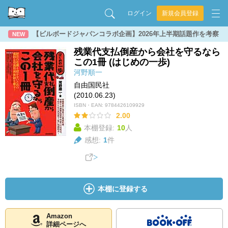
ログイン
新規会員登録
【ビルボードジャパンコラボ企画】2026年上半期話題作を考察
NEW
残業代支払倒産から会社を守るなら
この1冊 (はじめの一歩)
河野順一
自由国民社
(2010.06.23)
ISBN・EAN:
9784426109929
2.00
本棚登録:
10
人
感想:
1
件
本棚に登録する
Amazon
詳細ページへ