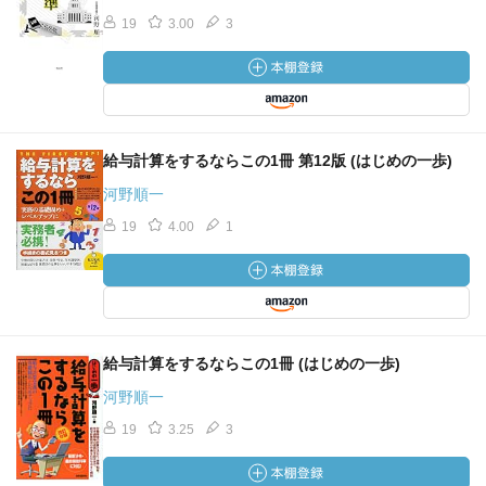
19
3.00
3
給与計算をするならこの1冊 第12版 (はじめの一歩)
河野順一
19
4.00
1
給与計算をするならこの1冊 (はじめの一歩)
河野順一
19
3.25
3