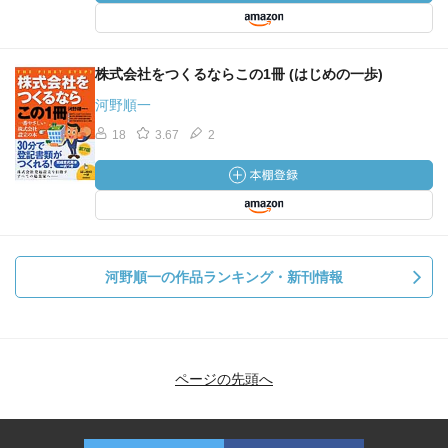
株式会社をつくるならこの1冊 (はじめの一歩)
河野順一
18
3.67
2
河野順一の作品ランキング・新刊情報
ページの先頭へ