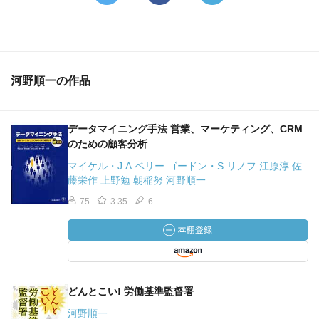
河野順一の作品
データマイニング手法 営業、マーケティング、CRM
のための顧客分析
マイケル・J.A.ベリー ゴードン・S.リノフ 江原淳 佐
藤栄作 上野勉 朝稲努 河野順一
75
3.35
6
どんとこい! 労働基準監督署
河野順一