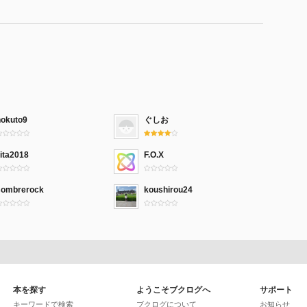
hokuto9
ぐしお
ita2018
F.O.X
sombrerock
koushirou24
本を探す
ようこそブクログへ
サポート
キーワードで検索
ブクログについて
お知らせ