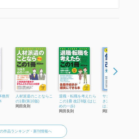
、自由国民社)、「事例解説 賃金退職金制度」「ケースス
などがある。
育児休業 早わかり』 で使われていた紹介文から引用していま
事務所
人材派遣のことならこ
退職・転職を考えたら
サクッと早わかり! 働
本
の1冊(第10版)
この1冊 改訂8版 (はじ
き方改革法で労務管
岡田良則
めの一歩)
はこう変わる
岡田良則
岡田良則
の作品ランキング・新刊情報へ