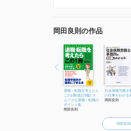
「育児介護休業の実務と手続き」(共著
タディ労働基準法」(共著、第一法規)
「2022年 『ここが変わった！ 改正
す。」
岡田良則の作品
退職・転職を考えたら
社会保険労務士
この1冊(改訂9版) ス
の仕事がわかる
ムーズな退職・転職の
岡田良則
ポイント集
岡田良則
岡田良則