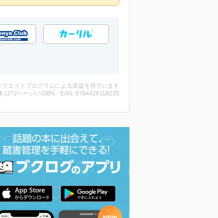
ィリエイトプログラムによる収益を得ています
・本 (272ページ) / ISBN・EAN: 9784426118235