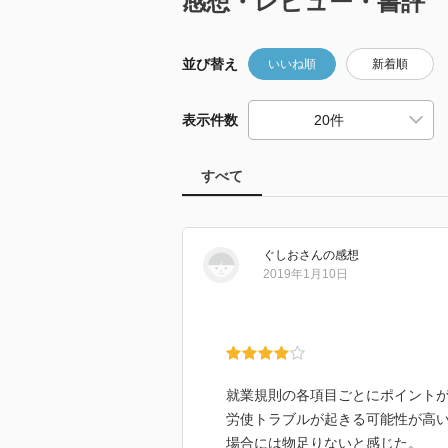
感想・レビュー・書評
並び替え
いいね順
新着順
表示件数
すべて
ぐしお
さん
の感想
2019年1月10日
就業規則の各項目ごとにポイント
労使トラブルが起きる可能性が高い
場合には物足りないと感じた。