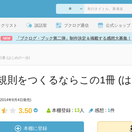
ックリスト
談話室
ブクログ通信
公式ショップ
「ブクログ・ブック第二弾」制作決定＆掲載する感想大募集！
NEW
冊 (はじめの一歩)
規則をつくるならこの1冊 (は
(2014年9月4日発売)
3.50
本棚登録 :
13
人
感想 :
1
件
本棚に登録