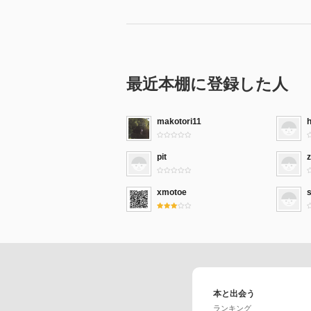
最近本棚に登録した人
makotori11
pit
z
xmotoe
本と出会う
ランキング