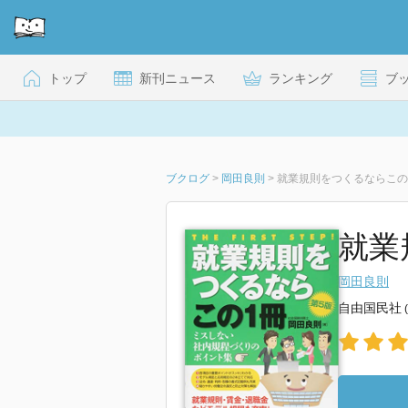
トップ
新刊ニュース
ランキング
ブ
ブクログ
>
岡田良則
>
就業規則をつくるならこの1
就業
岡田良則
自由国民社