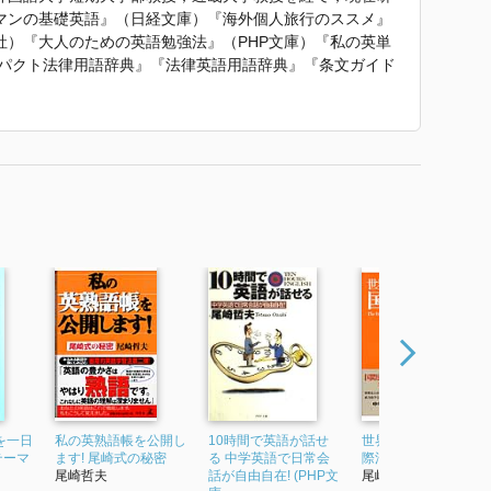
マンの基礎英語』（日経文庫）『海外個人旅行のススメ』
社）『大人のための英語勉強法』（PHP文庫）『私の英単
ンパクト法律用語辞典』『法律英語用語辞典』『条文ガイド
メリカの法律と歴史』『アメリカ市民の法律入門（翻
めての会社法』『はじめての知的財産法』『はじめての行
取引法入門』（自由国民社）他多数がある。
第9版』 で使われていた紹介文から引用しています。」
を一日
私の英熟語帳を公開し
10時間で英語が話せ
世界一わかりやすい
eテーマ
ます! 尾崎式の秘密
る 中学英語で日常会
際法入門
尾崎哲夫
話が自由自在! (PHP文
尾崎哲夫