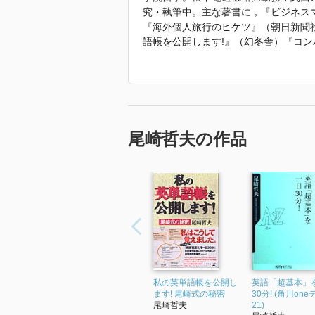
究・執筆中。主な著書に，『ビジネス
『海外個人旅行のヒケツ』（朝日新聞
語帳を公開します!』（幻冬舎）『コ
六法 会社法』『法律英語入門』『ア
訳）』『はじめての民法総則』『はじ
政法』『はじめての労働法』『国際商
「2022年 『はじめての刑事訴訟法 
尾崎哲夫の作品
私の英単語帳を公開し
英語「超基本」
ます! 尾崎式の秘密
30分! (角川on
尾崎哲夫
21)