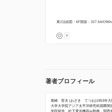
東2法経図・6F開架：327.6A/O96h/
0
著者プロフィール
尾崎 哲夫 (おざき てつお)1953年
大学大学院アジア太平洋研究科国際関係
学院留学。松下電送機器㈱勤務，関西