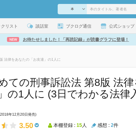
ックリスト
談話室
ブクログ通信
公式ショップ
お待たせしました！「再読記録」が読書グラフに登場！
NEW
8版 法律をあなたの「お友達」の1人に
めての刑事訴訟法 第8版 法
」の1人に (3日でわかる法律
(2018年12月20日発売)
3.50
本棚登録 :
15
人
感想 :
2
件