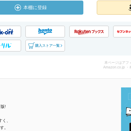
本棚に登録
購入ストア一覧
本ページはアフ
Amazon.co.jp 
版!
すく、
す。