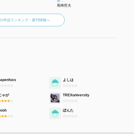
庫 ...
尾崎哲夫
の作品ランキング・新刊情報へ
papenfuss
よしは
じゃが
TREXuniversity
pooh
ぽんた