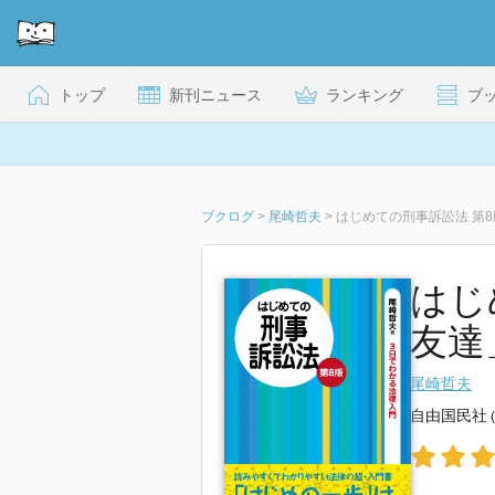
トップ
新刊ニュース
ランキング
ブ
ブクログ
>
尾崎哲夫
>
はじめての刑事訴訟法 第
はじ
友達
尾崎哲夫
自由国民社