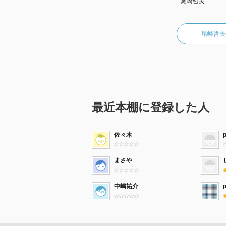
尾崎哲夫
尾崎哲夫
最近本棚に登録した人
佐々木
まさや
中嶋祐介