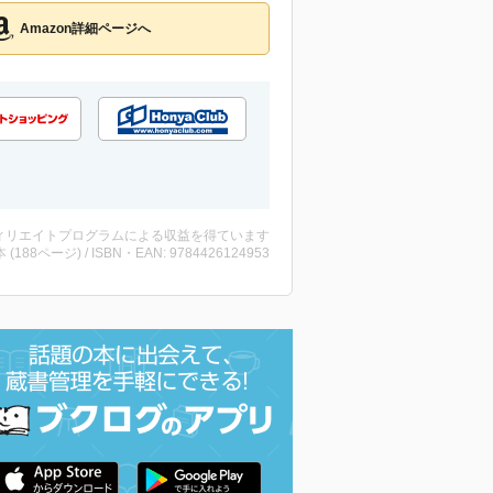
Amazon詳細ページへ
ィリエイトプログラムによる収益を得ています
・本 (188ページ) / ISBN・EAN: 9784426124953