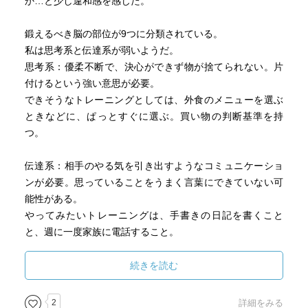
か…と少し違和感を感じた。
鍛えるべき脳の部位が9つに分類されている。
私は思考系と伝達系が弱いようだ。
思考系：優柔不断で、決心ができず物が捨てられない。片
付けるという強い意思が必要。
できそうなトレーニングとしては、外食のメニューを選ぶ
ときなどに、ぱっとすぐに選ぶ。買い物の判断基準を持
つ。
伝達系：相手のやる気を引き出すようなコミュニケーショ
ンが必要。思っていることをうまく言葉にできていない可
能性がある。
やってみたいトレーニングは、手書きの日記を書くこと
と、週に一度家族に電話すること。
本書を読んで思ったこと：
続きを読む
家が散らかっていても生活に困らないが、汚い部屋から目
を背けたくて携帯やPCなどに集中し、自らの視界を狭めて
2
詳細をみる