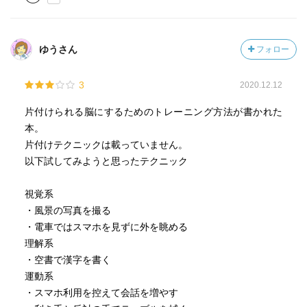
しまう。
「面倒くさい」ことは、自分の身体や思考のトレーニング
になる。後回しにせずに、気づいたときにぱっと行動する
ゆうさん
フォロー
と、気持ち良く生活できると思った。
3
2020.12.12
片付けられる脳にするためのトレーニング方法が書かれた
本。
片付けテクニックは載っていません。
以下試してみようと思ったテクニック
視覚系
・風景の写真を撮る
・電車ではスマホを見ずに外を眺める
理解系
・空書で漢字を書く
運動系
・スマホ利用を控えて会話を増やす