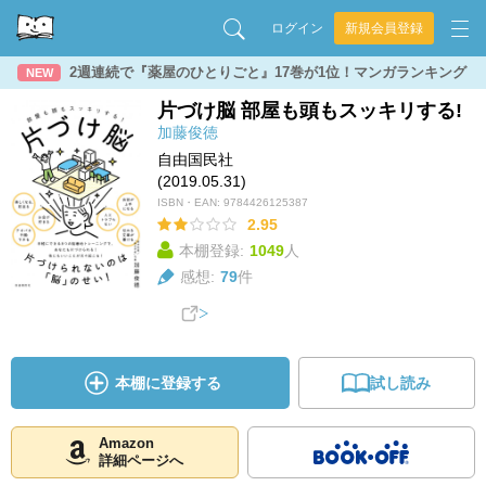
ログイン
新規会員登録
2週連続で『薬屋のひとりごと』17巻が1位！マンガランキング
NEW
片づけ脳 部屋も頭もスッキリする!
加藤俊徳
自由国民社
(2019.05.31)
ISBN・EAN:
9784426125387
2.95
本棚登録:
1049
人
感想:
79
件
本棚に登録する
試し読み
Amazon
詳細ページへ