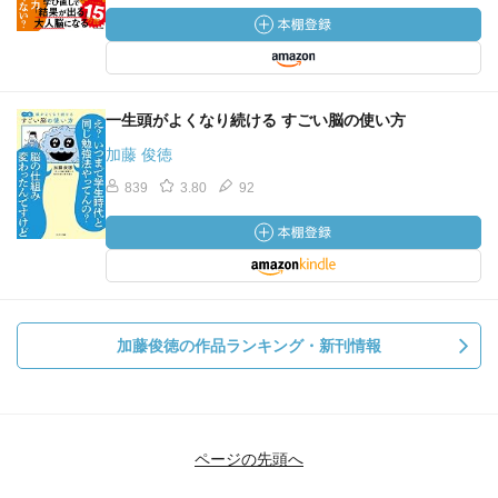
一生頭がよくなり続ける すごい脳の使い方
加藤 俊徳
839
3.80
92
加藤俊徳の作品ランキング・新刊情報
ページの先頭へ