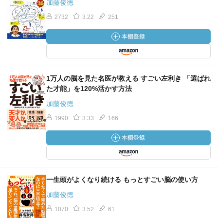
加藤俊徳
2732
3.22
251
1万人の脳を見た名医が教える すごい左利き 「選ばれ
た才能」を120%活かす方法
加藤俊徳
1990
3.33
166
一生頭がよくなり続ける もっとすごい脳の使い方
加藤俊徳
1070
3.52
61