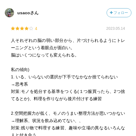
usacoさん
フォロー
4
2023.05.14
人それぞれの脳の弱い部分から、片づけられるようにトレ
ーニングという着眼点が面白い。
脳はいくつになっても変えられる。
私の傾向)
1. いる、いらないの選択が下手でなかなか捨てられない
→思考系
対策:モノを処分する基準をつくる(１つ服買ったら、2つ捨
てるとか)、料理を作りながら後片付けする練習
2.空間把握力が低く、モノのうまい整理方法が思いつかない
→理解系、状況を飲み込めてない、、
対策:残り物で料理する練習、趣味や立場の異なるいろんな
人と付き合う