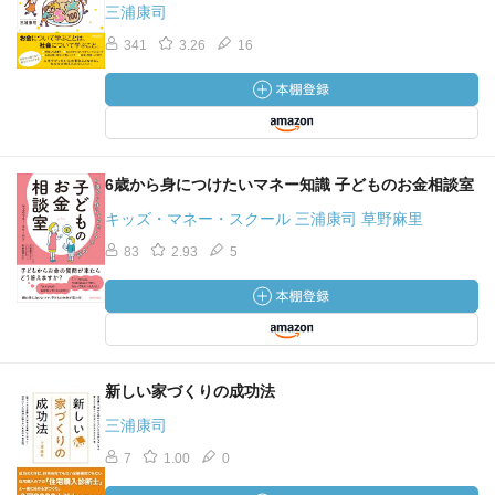
三浦康司
341
3.26
16
6歳から身につけたいマネー知識 子どものお金相談室
キッズ・マネー・スクール 三浦康司 草野麻里
83
2.93
5
新しい家づくりの成功法
三浦康司
7
1.00
0