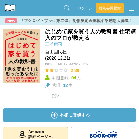
ログイン
新規会員登録
「ブクログ・ブック第二弾」制作決定＆掲載する感想大募集！
NEW
はじめて家を買う人の教科書 住宅購
入のプロが教える
三浦康司
自由国民社
(2020.12.21)
ISBN・EAN:
9784426126735
2.36
本棚登録:
94
人
感想:
12
件
本棚に登録する
Amazon
詳細ページへ