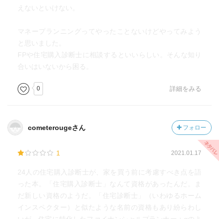
えないといけない。
マネープランニングってやったことないけどやってみよう
と思いました。
FPや住宅購入診断士に相談するといいらしい。そんな知り
合いはいないから困る。
0
詳細をみる
cometerougeさん
フォロー
1
2021.01.17
24人の住宅購入診断士が、家を買う前に考慮すべき点を語
った本。「住宅購入診断士」なんて資格があったんだ。ま
だ新しい資格のようだ。「住宅診断士」（いわゆるホーム
インスペクター）と似たような名前の資格もあり紛らわし