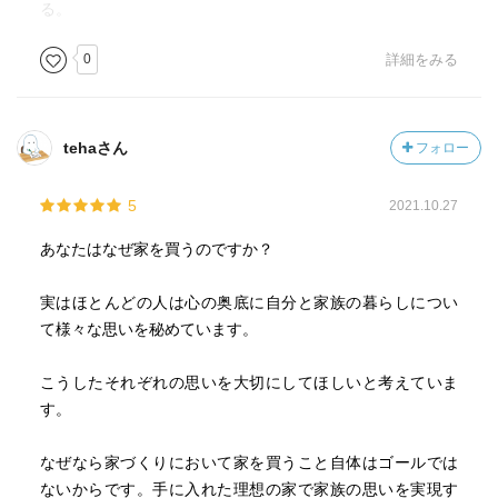
住宅ローン控除額を固定資産税が上回ることは、よくある
る。
ことです。
0
詳細をみる
p132
住宅購入に関して言えば、お金の問題を招かないコツは大
きく3つ。
tehaさん
フォロー
1つ目は、なんと言っても「買える」ではなく、無理なく
「払える」金額を見極めること。住宅会社が年収から判断
5
2021.10.27
する金額いっぱいのローンを組まないことです。
2つ目は、家は「買うこと」が目的ではないと知ること。買
あなたはなぜ家を買うのですか？
うことによって何が達成できるのかを明確にしましょう。
3つ目は、現在のような低金利時代には、頭金を入れる必要
実はほとんどの人は心の奥底に自分と家族の暮らしについ
はないということ。
て様々な思いを秘めています。
私が初めて家を購入したときは、金利が4.4%でしたが「こ
こうしたそれぞれの思いを大切にしてほしいと考えていま
れ以上、金利が下がることはない」と言われていました。
す。
そのため当時は、できるだけ多くの頭金を入れて借入総額
を減らし、利息の負担を少なくするのがあたりまえだった
なぜなら家づくりにおいて家を買うこと自体はゴールでは
のです。ところが今は、1%を下回るものがたくさんありま
ないからです。手に入れた理想の家で家族の思いを実現す