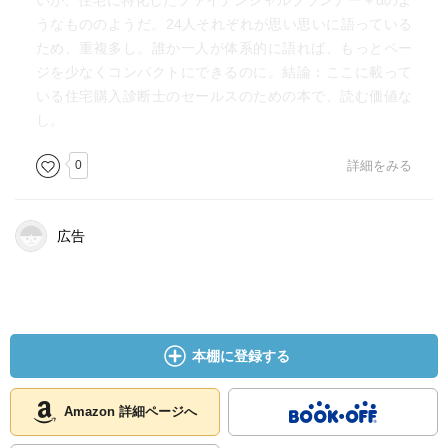
いが、住宅に特化したファイナンシャルプランナー＋αのよ
うなもののようだ。24人それぞれが思い思いに語っている
ため、重複多し。誰か一人が体系的に語れば、もっとペー
ジを少なくコンパクトにできるのに。結論：ここに載って
いる住宅購入診断士のセールスのための本で、読む価値な
し。
0
詳細をみる
広告
本棚に登録する
Amazon 詳細ページへ