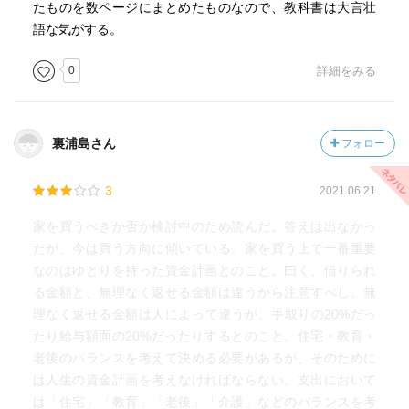
p178
たものを数ページにまとめたものなので、教科書は大言壮
誰でも保険、投資信託や株式などの金融商品であれば、あ
語な気がする。
る程度どんな仕組みか、どんなリスクがあるかなどの知識
0
詳細をみる
を得てから購入を検討します。それなのに住宅に関して
は、私のように何も知らないまま「ま、いいか」と勧めら
れるもので契約してしまう人があまりにも多い。
裏浦島さん
フォロー
p186
賃貸であれば、年金暮らしになっても家賃の支払いを続け
3
2021.06.21
なければなりませんが、家を買って現役のうちに住宅ロー
ンを完済することができれば、引退後は維持費のみになり
家を買うべきか否か検討中のため読んだ。答えは出なかっ
ます。老後に住宅にかかる費用がほとんどなければ、精神
たが、今は買う方向に傾いている。家を買う上で一番重要
的にも安心して暮らせるでしょう。
なのはゆとりを持った資金計画とのこと。曰く、借りられ
る金額と、無理なく返せる金額は違うから注意すべし。無
理なく返せる金額は人によって違うが、手取りの20%だっ
たり給与額面の20%だったりするとのこと。住宅・教育・
老後のバランスを考えて決める必要があるが、そのために
は人生の資金計画を考えなければならない。支出において
は「住宅」「教育」「老後」「介護」などのバランスを考