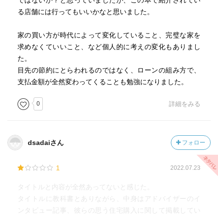
ではないか？と思っていましたが、この本で紹介されてい
金に回すこともできるのです。
る店舗には行ってもいいかなと思いました。
頭金を入れるデメリットはほかにもあります。住宅ローン
減税制度を使うと、年末のローン残高の1%などが税額控除
家の買い方が時代によって変化していること、完璧な家を
されます。歴史的な低金利が続く今、1%以下で住宅ローン
求めなくていいこと、など個人的に考えの変化もありまし
を組めることが多く、利息よりも控除額が大きくなるケー
た。
スがほとんど。つまり、頭金を入れて借入額を少なくする
目先の節約にとらわれるのではなく、ローンの組み方で、
と、控除額も少なくなってしまうのです。
支払金額が全然変わってくることも勉強になりました。
0
詳細をみる
また、住宅ローンの金利は1%以下なのですから、手持ちの
現金でせっせと繰上げ返済をするより、1%以上の金利がつ
く金融商品で運用した場合がほとんどでしょう。「借金す
るのはよくないから、できるだけ借りる金額を減らす」と
dsadaiさん
フォロー
いう考えは、住宅ローンの金利が高かったころの考えなの
です。さらに、お子さんが小さいうちは、死亡保障の金額
1
2022.07.23
を維持するためにも繰上げ返済はしないほうがいいでしょ
う。
タイトルと内容が全然あってないと感じた。
タイトルに教科書とありながら、中身はアドバイザーのイ
p125
ンタビュー記事、彼らの思う住宅購入に関して掲載してい