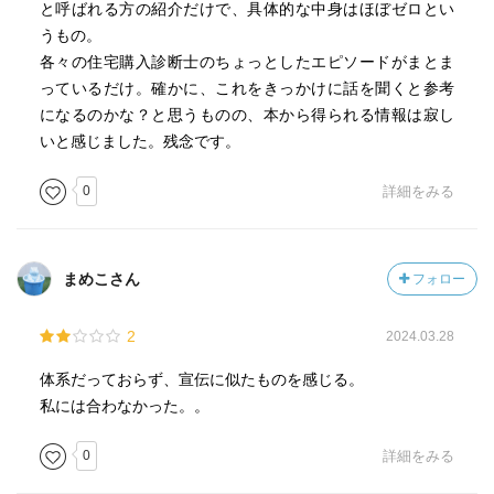
と呼ばれる方の紹介だけで、具体的な中身はほぼゼロとい
p65
うもの。
（前略）それでも住宅会社の選定法や住宅ローンの組み方
各々の住宅購入診断士のちょっとしたエピソードがまとま
などを変えれば、500万円は安く建てることができたはずだ
っているだけ。確かに、これをきっかけに話を聞くと参考
からです。
になるのかな？と思うものの、本から得られる情報は寂し
いと感じました。残念です。
p71
0
詳細をみる
一般的に戸建て住宅は、新築で建てても20年もすると建物
の価値はゼロになると考えられています。つまり土地に
1000万円、建物に2000万円払って家を建てたとしても、引
退するころの30〜40年後には1000万円でも売却できない可
まめこさん
フォロー
能性があります。そのため、老後に家を売って夫婦で老人
ホームに入ろうと考えていたとしても、今の家の選び方に
2
2024.03.28
よっては難しくなるかもしれません。
体系だっておらず、宣伝に似たものを感じる。
p85
私には合わなかった。。
「なんとなく」住宅展示場に家を見に行ってはいけませ
0
詳細をみる
ん。なぜ家がほしいのか、どんな暮らしがしたいのか、自
分たちはいくらくらいの家であれば、余裕を持って支払っ