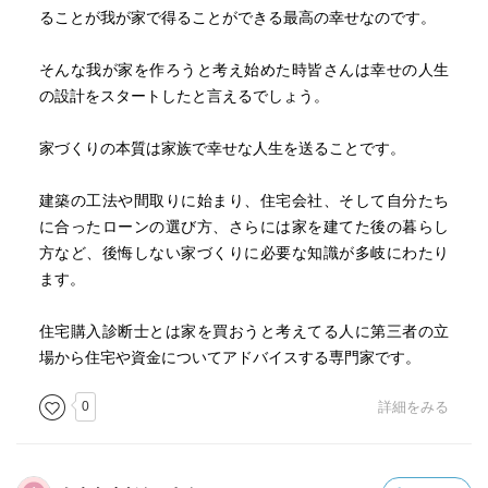
す。繰上げ返済はいつでもできます。せっせと返済に回す
ることが我が家で得ることができる最高の幸せなのです。
より、そのお金を1%以上で運用できれば手持ちのお金が増
えることになります。
そんな我が家を作ろうと考え始めた時皆さんは幸せの人生
の設計をスタートしたと言えるでしょう。
p137
最低でも床面積の10%を収納に使えればベストでしょう。
家づくりの本質は家族で幸せな人生を送ることです。
「家事動線」も必ず意識すべき点です。作業が効率的にな
るだけでなく、スペースに余裕が生まれます。さらに、採
建築の工法や間取りに始まり、住宅会社、そして自分たち
光、通風、外観の観点から考えた窓の配置まで着目してい
に合ったローンの選び方、さらには家を建てた後の暮らし
ただければ、満足できるお家になることは間違いないでし
方など、後悔しない家づくりに必要な知識が多岐にわたり
ょう。
ます。
p138
住宅購入診断士とは家を買おうと考えてる人に第三者の立
ただし、いくら将来を見通した計画を立てても、長い人
場から住宅や資金についてアドバイスする専門家です。
生、計画通りに運ぶことはありません。そのため私は、自
0
詳細をみる
分の家計のキャッシュフローは半年ごとに見直していま
す。
p139