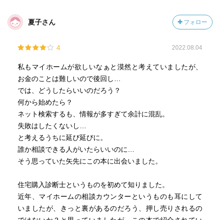
ていけるのか。そうした点をクリアにし、ある程度の知識
を得るまでは、判断基準がブレて営業マンの勧めるがまま
夏子さん
フォロー
になってしまう可能性が高いからです。
4
2022.08.04
p112
住宅ローンを組むときは、借り入れの条件としてほとんど
私もマイホームが欲しいなぁと漠然と考えていましたが、
の場合、「団体信用生命保険」に加入します。団体信用生
お金のことは難しいので後回し…
命保険（団信）は、契約者に万一のことがあったときに、
では、どうしたらいいのだろう？
保険会社が金融機関にローンの残額を支払ってくれるも
何から始めたら？
の。つまり、言葉を変えれば「団信＝死亡保障がついてい
ネット検索するも、情報が多すぎて余計に混乱。
る借り入れ」ということができます。
失敗はしたくないし…
ここで頭金の話に戻ります。あなたの手元に一生懸命貯め
と考えるうちに延び延びに。
た500万円があるとしましょう。たとえば3000万円の家を
誰か相談できる人がいたらいいのに…
買おうとするとき、500万円を頭金として入れ2500万円の
そう思っていた矢先にこの本に出会いました。
ローンを組むとします。すると、頭金ゼロで3000万円のロ
ーンを組んだ場合より、団信の死亡保障の金額が下がって
住宅購入診断士というものを初めて知りました。
しまうのです。つまり、頭金を入れなければ、手元に500万
近年、マイホームの相談カウンターというものも耳にして
円の現金が残るだけでなく、しっかりとした死亡保障があ
いましたが、きっと裏があるのだろう、押し売りされるの
る保険に入ることができるので、ほかの保険を解約して貯