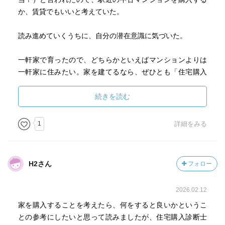
か、賃貸でもいいと考えていた。
読み進めていくうちに、自分の潜在意識に気づいた。
一軒家で育ったので、どちらかといえばマンションよりは
一軒家に住みたい。家を建てるなら、ぜひとも「住宅購入
診断士」のもとへ相談に行きたい。
続きを読む
p8
住宅購入診断士とは「家を買おうと考えている人に、第3者
1
詳細をみる
の立場から住宅や資金についてアドバイスする専門家」で
す。
H2さん
フォロー
p51
さらに近年では、毎年の住宅ローンの残高の1%を所得税・
2026.02.12
住民税から控除してくれる「住宅ローン減税制度」があり
ますが、この制度は一定の建築年数を超えた中古住宅には
家を購入することを考えたら、何をすると良いかというこ
適用されません。
との参考にしたいと思って読みましたが、住宅購入診断士