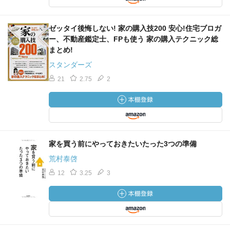
ゼッタイ後悔しない! 家の購入技200 安心!住宅ブロガ
ー、不動産鑑定士、FPも使う 家の購入テクニック総
まとめ!
スタンダーズ
21
2.75
2
家を買う前にやっておきたいたった3つの準備
荒村泰啓
12
3.25
3