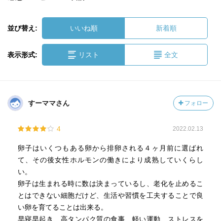
並び替え:
いいね順
新着順
表示形式:
リスト
全文
すーママさん
フォロー
4
2022.02.13
卵子はいくつもある卵から排卵される４ヶ月前に選ばれ
て、その後女性ホルモンの働きにより成熟していくらし
い。
卵子は生まれる時に数は決まっているし、老化を止めるこ
とはできない細胞だけど、生活や習慣を工夫することで良
い卵を育てることは出来る。
早寝早起き、高タンパク質の食事、軽い運動、ストレスを