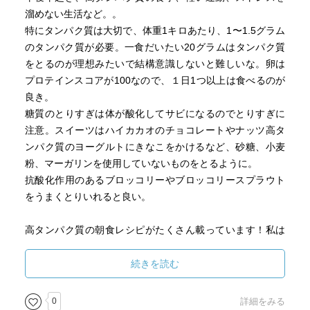
溜めない生活など。。
特にタンパク質は大切で、体重1キロあたり、1〜1.5グラム
のタンパク質が必要。一食だいたい20グラムはタンパク質
をとるのが理想みたいで結構意識しないと難しいな。卵は
プロテインスコアが100なので、１日1つ以上は食べるのが
良き。
糖質のとりすぎは体が酸化してサビになるのでとりすぎに
注意。スイーツはハイカカオのチョコレートやナッツ高タ
ンパク質のヨーグルトにきなこをかけるなど、砂糖、小麦
粉、マーガリンを使用していないものをとるように。
抗酸化作用のあるブロッコリーやブロッコリースプラウト
をうまくとりいれると良い。
高タンパク質の朝食レシピがたくさん載っています！私は
朝から結構食べられる方ですが、それでもびっくりするく
らいの量！
続きを読む
きのこや納豆など、うまく取り入れたいです。
0
詳細をみる