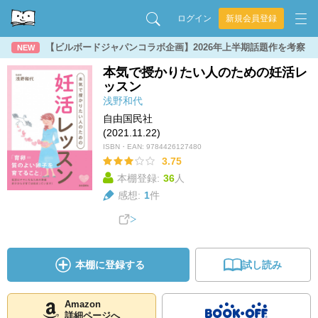
ログイン
新規会員登録
【ビルボードジャパンコラボ企画】2026年上半期話題作を考察
NEW
本気で授かりたい人のための妊活レ
ッスン
浅野和代
自由国民社
(2021.11.22)
ISBN・EAN:
9784426127480
3.75
本棚登録:
36
人
感想:
1
件
本棚に登録する
試し読み
Amazon
詳細ページへ