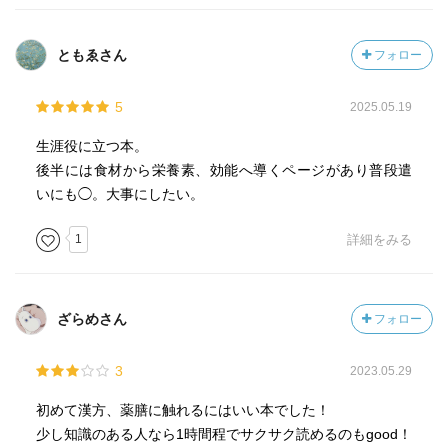
ともゑさん
フォロー
5
2025.05.19
生涯役に立つ本。
後半には食材から栄養素、効能へ導くページがあり普段遣
いにも◯。大事にしたい。
1
詳細をみる
ざらめさん
フォロー
3
2023.05.29
初めて漢方、薬膳に触れるにはいい本でした！
少し知識のある人なら1時間程でサクサク読めるのもgood！