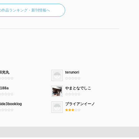
の作品ランキング・新刊情報へ
和光丸
terunori
1188a
やまとなでしこ
hide3booklog
ブライアンイーノ