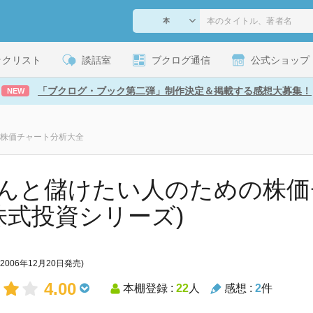
ックリスト
談話室
ブクログ通信
公式ショップ
「ブクログ・ブック第二弾」制作決定＆掲載する感想大募集！
NEW
の株価チャート分析大全
んと儲けたい人のための株価
(株式投資シリーズ)
(2006年12月20日発売)
4.00
本棚登録 :
22
人
感想 :
2
件