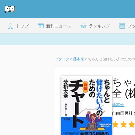
トップ
新刊ニュース
ランキング
ブ
ブクログ
>
藤本壱
>
ちゃんと儲けたい人のため
ちゃ
全 
藤本壱
自由国民社