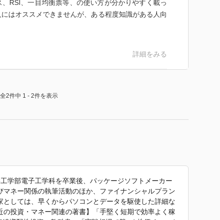
、RSI、一目均衡票等、の使い方が分かりやすく載っ
人にはオススメできませんが、ある程度知識がある人向
詳細をみる
全2件中 1 - 2件を表示
大学工学部電子工学科を卒業後、パッケージソフトメーカー
びマネー関係の執筆活動のほか、ファイナンシャルプラン
家としては、早くからパソコンとデータを駆使した詳細な
近の投資・マネー関連の著書】「手堅く短期で効率よく稼