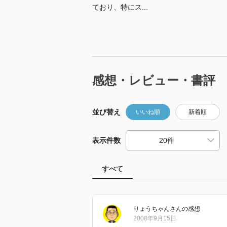
ており、特にス...
感想・レビュー・書評
並び替え
いいね順
新着順
表示件数
すべて
りょうちゃん
さん
の感想
2008年9月15日