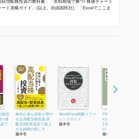
連続増配株投資の教科書」「実戦相場で勝つ! 株価チャート
ャート攻略ガイド」(以上、自由国民社)、「Excelでここま
ション完全入門」(技術評論社)、「プロが教える! 金融商
ルス社)などがある。
産が増やせる高配当株投資』 で使われていた紹介文から引用
配株投
株初心者も資産が増や
WordPress関数リファ
PHPによるWordPres
当×連
せる高配当株投資 高
レンスガイド
sカスタマイズブック
り益で
配当&堅実成長で値上
藤本壱
2.8対応 テンプレート
.
がる銘柄の探し方
の...
藤本壱
藤本壱