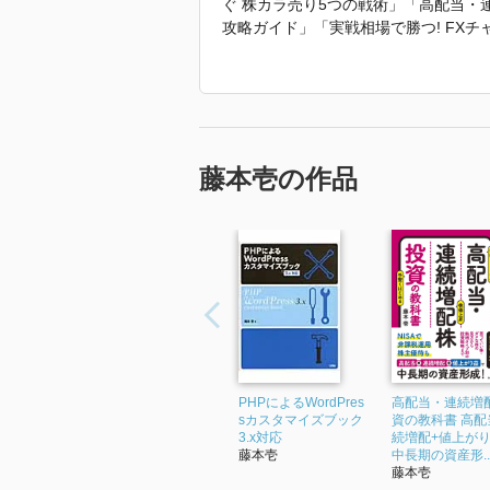
ぐ 株カラ売り5つの戦術」「高配当・
攻略ガイド」「実戦相場で勝つ! FXチ
でできる! 株式投資の分析&シミュレー
品の数値・計算メカニズム」(近代セー
「2022年 『［新版］株初心者も資
しています。」
藤本壱の作品
PHPによるWordPres
高配当・連続増
sカスタマイズブック
資の教科書 高配
3.x対応
続増配+値上が
藤本壱
中長期の資産形..
藤本壱