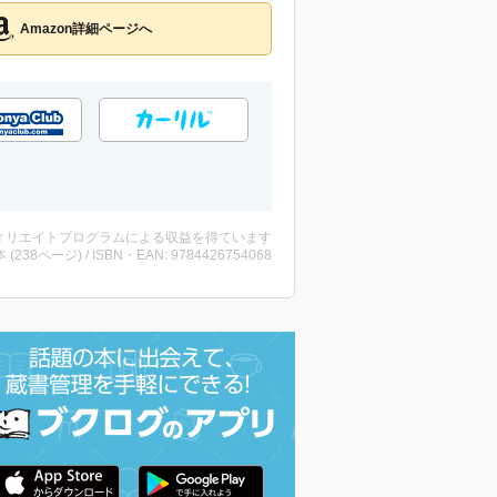
Amazon詳細ページへ
ィリエイトプログラムによる収益を得ています
・本 (238ページ) / ISBN・EAN: 9784426754068