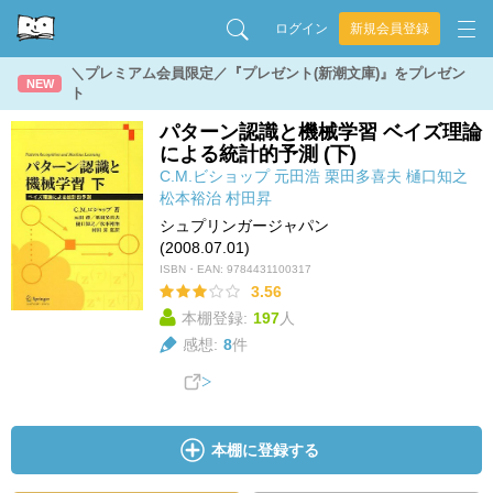
ログイン
新規会員登録
＼プレミアム会員限定／『プレゼント(新潮文庫)』をプレゼン
NEW
ト
パターン認識と機械学習 ベイズ理論
による統計的予測 (下)
C.M.ビショップ
元田浩
栗田多喜夫
樋口知之
松本裕治
村田昇
シュプリンガージャパン
(2008.07.01)
ISBN・EAN:
9784431100317
3.56
本棚登録:
197
人
感想:
8
件
本棚に登録する