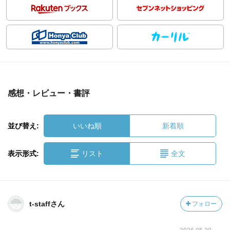
感想・レビュー・書評
並び替え:
いいね順
新着順
表示形式:
リスト
全文
t-staffさん
フォロー