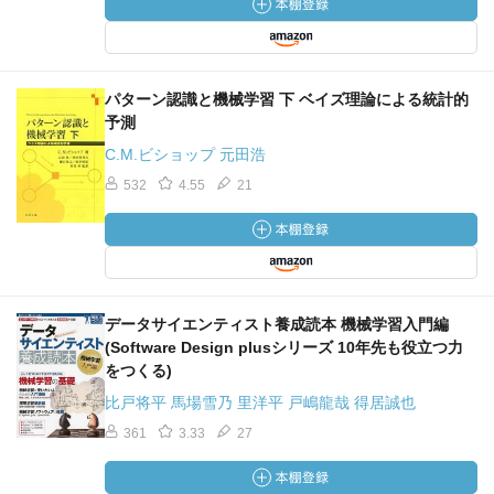
パターン認識と機械学習 下 ベイズ理論による統計的
予測
C.M.ビショップ 元田浩
532
4.55
21
データサイエンティスト養成読本 機械学習入門編
(Software Design plusシリーズ 10年先も役立つ力
をつくる)
比戸将平 馬場雪乃 里洋平 戸嶋龍哉 得居誠也
361
3.33
27