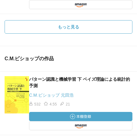
もっと見る
C.M.ビショップの作品
パターン認識と機械学習 下 ベイズ理論による統計的
予測
C.M.ビショップ 元田浩
532
4.55
21