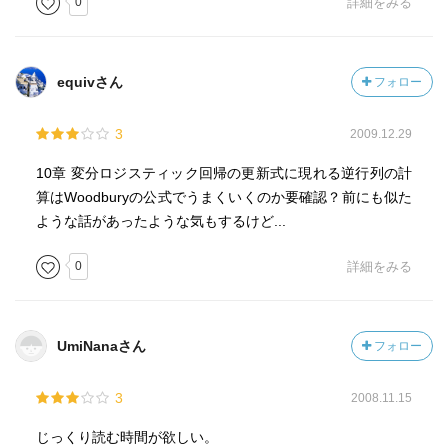
0
詳細をみる
equivさん
フォロー
3
2009.12.29
10章 変分ロジスティック回帰の更新式に現れる逆行列の計
算はWoodburyの公式でうまくいくのか要確認？前にも似た
ような話があったような気もするけど...
0
詳細をみる
UmiNanaさん
フォロー
3
2008.11.15
じっくり読む時間が欲しい。