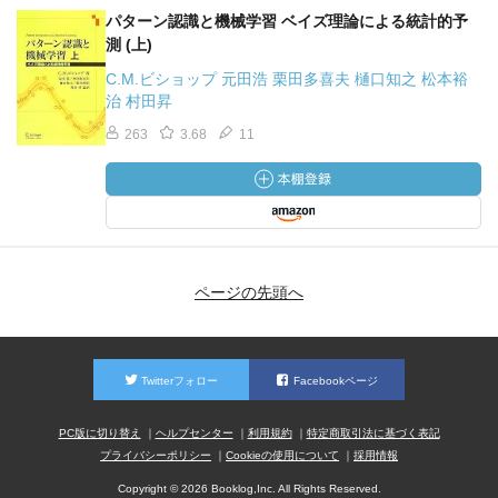
パターン認識と機械学習 ベイズ理論による統計的予
測 (上)
C.M.ビショップ 元田浩 栗田多喜夫 樋口知之 松本裕
治 村田昇
263
3.68
11
ページの先頭へ
Twitterフォロー
Facebookページ
PC版に切り替え
ヘルプセンター
利用規約
特定商取引法に基づく表記
プライバシーポリシー
Cookieの使用について
採用情報
Copyright © 2026 Booklog,Inc. All Rights Reserved.