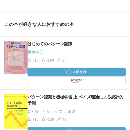
この本が好きな人におすすめの本
はじめてのパターン認識
平井有三
516
3.93
25
パターン認識と機械学習 上 ベイズ理論による統計的
予測
C・M・ビショップ 元田浩
716
4.30
43