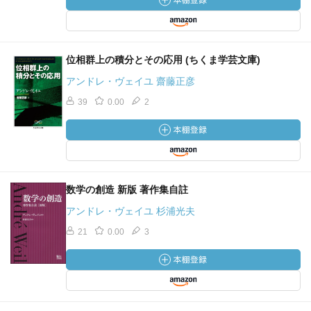
位相群上の積分とその応用 (ちくま学芸文庫)
アンドレ・ヴェイユ 齋藤正彦
39
0.00
2
数学の創造 新版 著作集自註
アンドレ・ヴェイユ 杉浦光夫
21
0.00
3