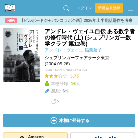
ログイン
新規会員登録
【ビルボードジャパンコラボ企画】2026年上半期話題作を考察
NEW
アンドレ・ヴェイユ自伝 ある数学者
の修行時代 (上) (シュプリンガー数
学クラブ 第12巻)
アンドレ・ヴェイユ
稲葉延子
シュプリンガーフェアラーク東京
(2004.05.26)
ISBN・EAN:
9784431711094
3.75
本棚登録:
16
人
感想:
6
件
本棚に登録する
Amazon