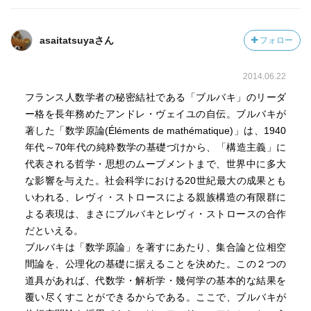
asaitatsuyaさん
フォロー
2014.06.22
フランス人数学者の秘密結社である「ブルバキ」のリーダ
ー格を長年務めたアンドレ・ヴェイユの自伝。ブルバキが
著した「数学原論(Éléments de mathématique)」は、1940
年代～70年代の純粋数学の基礎づけから、「構造主義」に
代表される哲学・思想のムーブメントまで、世界中に多大
な影響を与えた。社会科学における20世紀最大の成果とも
いわれる、レヴィ・ストロースによる親族構造の有限群に
よる表現は、まさにブルバキとレヴィ・ストロースの合作
だといえる。
ブルバキは「数学原論」を著すにあたり、集合論と位相空
間論を、公理化の基礎に据えることを決めた。この２つの
道具があれば、代数学・解析学・幾何学の基本的な結果を
覆い尽くすことができるからである。ここで、ブルバキが