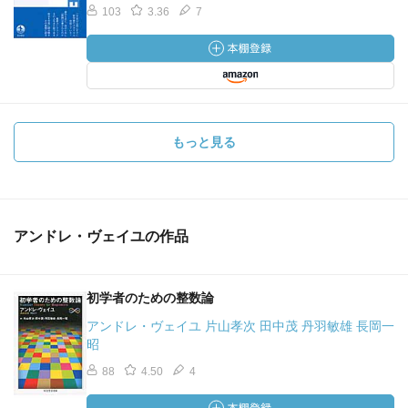
103
3.36
7
もっと見る
アンドレ・ヴェイユの作品
初学者のための整数論
アンドレ・ヴェイユ 片山孝次 田中茂 丹羽敏雄 長岡一
昭
88
4.50
4