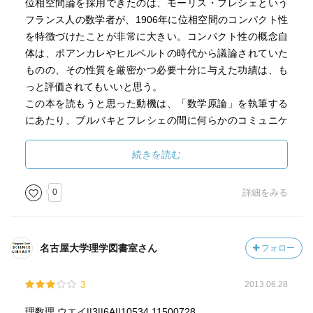
位相空間論を採用できたのは、モーリス・フレシェという
フランス人の数学者が、1906年に位相空間のコンパクト性
を特徴づけたことが非常に大きい。コンパクト性の概念自
体は、ポアンカレやヒルベルトの時代から議論されていた
ものの、その性質を厳密かつ必要十分に与えた功績は、も
っと評価されてもいいと思う。
この本を読もうと思った動機は、「数学原論」を執筆する
にあたり、ブルバキとフレシェの間に何らかのコミュニケ
ーションがあったのかどうかを知りたかったからである。
結論から言うと、少なくとも本書の中でフレシェについて
続きを読む
触れられているのは、上下巻を通じてたった２ページのみ
であった。ブルバキの時代には、フレシェはもはや過去の
0
詳細をみる
人になっていたのかもしれないが…。
名古屋大学理学図書室さん
フォロー
3
2013.06.28
理数理 ウエイ||3||6A||10534 11500728