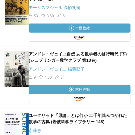
モーリスマシャル 高橋礼司
53
3.60
6
アンドレ・ヴェイユ自伝 ある数学者の修行時代 (下)
(シュプリンガー数学クラブ 第13巻)
アンドレ・ヴェイユ 稲葉延子
9
4.00
3
ユークリッド『原論』とは何か 二千年読みつがれた
数学の古典 (岩波科学ライブラリー 148)
斎藤憲