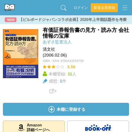
ログイン
新規会員登録
【ビルボードジャパンコラボ企画】2026年上半期話題作を考察
NEW
有価証券報告書の見方・読み方 会社
情報の宝庫
あずさ監査法人
清文社
(2006.02.06)
ISBN・EAN:
9784433254759
3.50
本棚登録:
11
人
感想:
1
件
本棚に登録する
Amazon
詳細ページへ