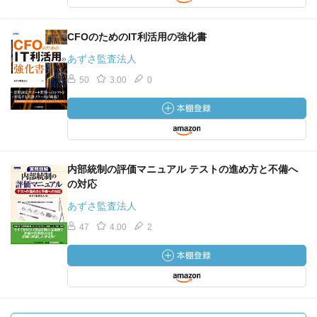
CFOのためのIT利活用の強化書
あずさ監査法人
50
3.00
0
内部統制の評価マニュアル テストの進め方と不備へ
の対応
あずさ監査法人
47
4.00
2