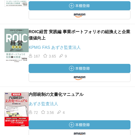
ROIC経営 実践編 事業ポートフォリオの組換えと企業
価値向上
KPMG FAS あずさ監査法人
167
3.65
9
内部統制の文書化マニュアル
あずさ監査法人
72
3.56
4