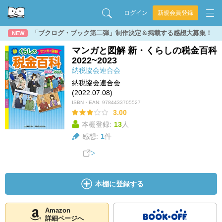
ログイン
新規会員登録
「ブクログ・ブック第二弾」制作決定＆掲載する感想大募集！
NEW
マンガと図解 新・くらしの税金百科
2022~2023
納税協会連合会
納税協会連合会
(2022.07.08)
ISBN・EAN:
9784433705527
3.00
本棚登録:
13
人
感想:
1
件
本棚に登録する
Amazon
詳細ページへ