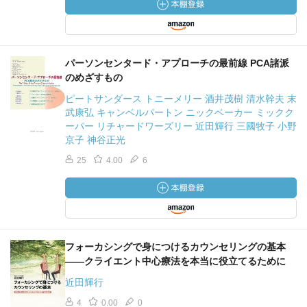
パーソンセンタード・アプローチの最前線 PCA諸派
のめざすもの
ピートサンダース トニーメリー 酒井茂樹 清水幹夫 末
武康弘 キャンベルパートン ニックベーカー ミックク
ーパー リチャードワーズリー 近田輝行 三國牧子 小野
京子 神谷正光
25
4.00
6
フォーカシングで身につけるカウンセリングの基本
――クライエント中心療法を本当に役立てるために
近田輝行
4
0.00
0