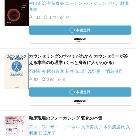
村山正治 都留春夫 ユージン・T・ジェンドリン 村瀬
孝雄
144
4.27
10
カウンセリングのすべてがわかる カウンセラーが答
える本当の心理学 (ぐっと身近に人がわかる)
石村郁夫 國分康孝 新井邦二郎 浅野憲一 羽鳥健司
53
3.80
9
臨床現場のフォーカシング 変化の本質
アン・ワイザー・コーネル 大沢美枝子 木田満里代 久
羽康 日笠摩子