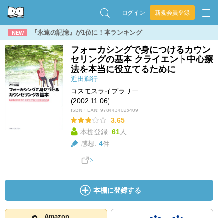
ログイン
新規会員登録
『永遠の記憶』が1位に！本ランキング
NEW
フォーカシングで身につけるカウン
セリングの基本 クライエント中心療
法を本当に役立てるために
近田輝行
コスモスライブラリー
(2002.11.06)
ISBN・EAN:
9784434026409
3.65
本棚登録:
61
人
感想:
4
件
本棚に登録する
Amazon