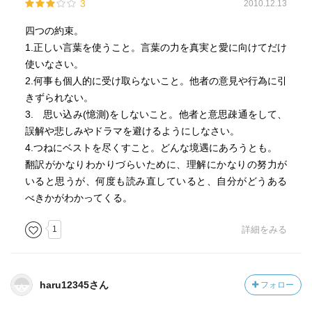
3
2010.12.13
四つの約束。
1.正しい言葉を使うこと。言葉の力を真実と愛に向けてだけ
使いなさい。
2.何事も個人的に受け取らないこと。他者の意見や行為に引
きずられない。
3. 思い込み(憶測)をしないこと。他者と意思疎通をして、
誤解や悲しみやドラマを避けるようにしなさい。
4.つねにベストを尽くすこと。どんな境遇にあろうとも。
翻訳がかなりわかりづらいために、理解にかなりの努力が
いると思うが、何度も読み直していると、自分がどうある
べきかがわかってくる。
1
詳細をみる
haru12345さん
フォロー