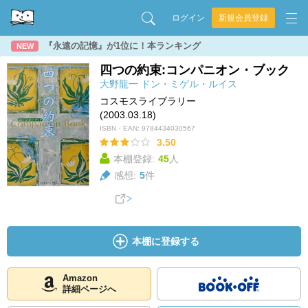
ログイン
新規会員登録
『永遠の記憶』が1位に！本ランキング
NEW
四つの約束:コンパニオン・ブック
大野龍一
ドン・ミゲル・ルイス
コスモスライブラリー
(2003.03.18)
ISBN・EAN:
9784434030567
3.50
本棚登録:
45
人
感想:
5
件
本棚に登録する
Amazon
詳細ページへ