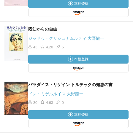
既知からの自由
ジッドゥ・クリシュナムルティ 大野龍一
43
4.20
5
パラダイス・リゲイン トルテックの知恵の書
ドン・ミゲルルイス 大野龍一
30
4.63
0