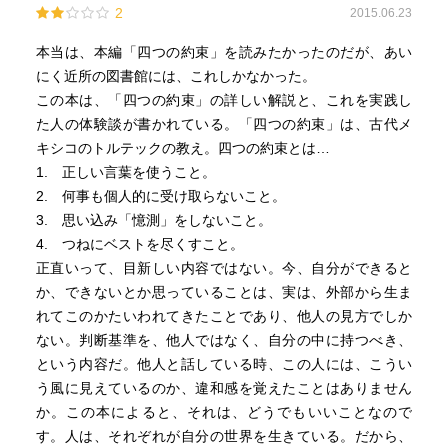
2
2015.06.23
本当は、本編「四つの約束」を読みたかったのだが、あい
にく近所の図書館には、これしかなかった。
この本は、「四つの約束」の詳しい解説と、これを実践し
た人の体験談が書かれている。「四つの約束」は、古代メ
キシコのトルテックの教え。四つの約束とは…
1. 正しい言葉を使うこと。
2. 何事も個人的に受け取らないこと。
3. 思い込み「憶測」をしないこと。
4. つねにベストを尽くすこと。
正直いって、目新しい内容ではない。今、自分ができると
か、できないとか思っていることは、実は、外部から生ま
れてこのかたいわれてきたことであり、他人の見方でしか
ない。判断基準を、他人ではなく、自分の中に持つべき、
という内容だ。他人と話している時、この人には、こうい
う風に見えているのか、違和感を覚えたことはありません
か。この本によると、それは、どうでもいいことなので
す。人は、それぞれが自分の世界を生きている。だから、