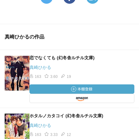
真崎ひかるの作品
恋でなくても (幻冬舎ルチル文庫)
真崎ひかる
163
3.60
19
ホタルノカタコイ (幻冬舎ルチル文庫)
真崎ひかる
163
3.33
12