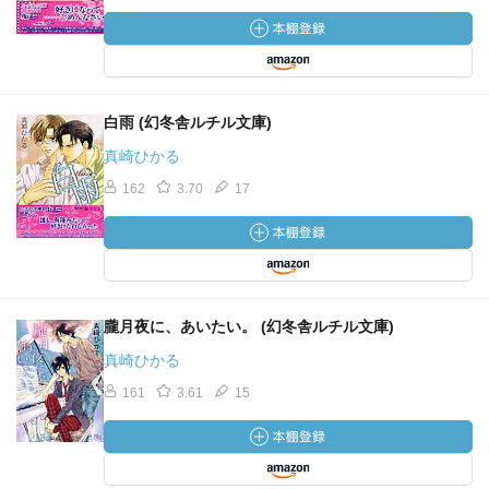
白雨 (幻冬舎ルチル文庫)
真崎ひかる
162
3.70
17
朧月夜に、あいたい。 (幻冬舎ルチル文庫)
真崎ひかる
161
3.61
15