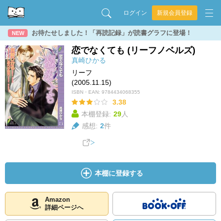
ログイン
新規会員登録
お待たせしました！「再読記録」が読書グラフに登場！
NEW
恋でなくても (リーフノベルズ)
真崎ひかる
リーフ
(2005.11.15)
ISBN・EAN:
9784434068355
3.38
本棚登録:
29
人
感想:
2
件
本棚に登録する
Amazon
詳細ページへ