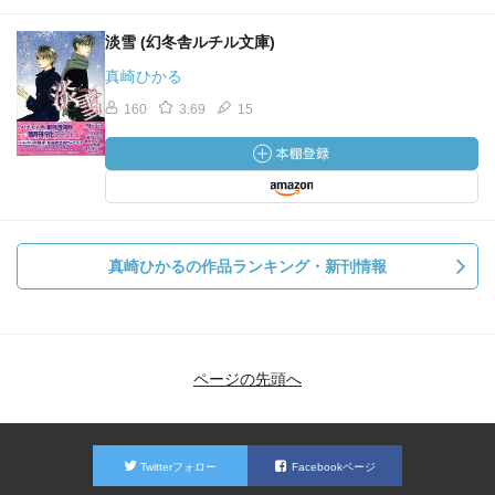
淡雪 (幻冬舎ルチル文庫)
真崎ひかる
160
3.69
15
真崎ひかるの作品ランキング・新刊情報
ページの先頭へ
Twitterフォロー
Facebookページ