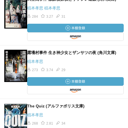
椙本孝思 椙本孝思
284
3.27
31
露壜村事件 生き神少女とザンサツの夜 (角川文庫)
椙本孝思
273
3.74
29
The Quiz (アルファポリス文庫)
椙本孝思
268
2.81
34