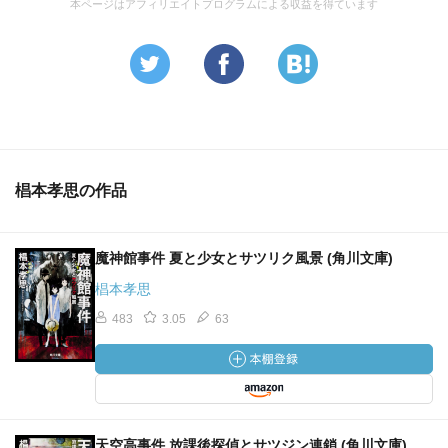
本ページはアフィリエイトプログラムによる収益を得ています
椙本孝思の作品
魔神館事件 夏と少女とサツリク風景 (角川文庫)
椙本孝思
483
3.05
63
天空高事件 放課後探偵とサツジン連鎖 (角川文庫)