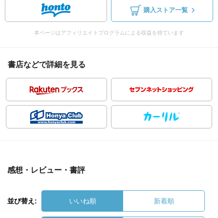
購入ストア一覧
本ページはアフィリエイトプログラムによる収益を得ています
書店などで詳細を見る
感想・レビュー・書評
並び替え:
いいね順
新着順