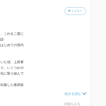
フォロー
え、これを二度に
物語
記はじめての現代
ていた頃、上田軍
より、いくつかの
字化に取り組んで
が出版した蕗原拾
本とし、北条家本、
代語訳した本であ
上田合戦の記録で
詳細をみる