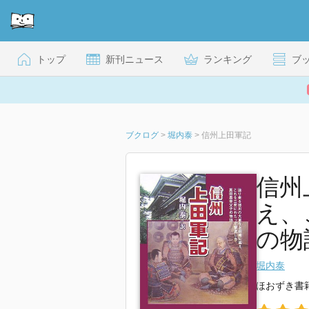
トップ
新刊ニュース
ランキング
ブ
ブクログ
>
堀内泰
>
信州上田軍記
信州
え、
の物
堀内泰
ほおずき書