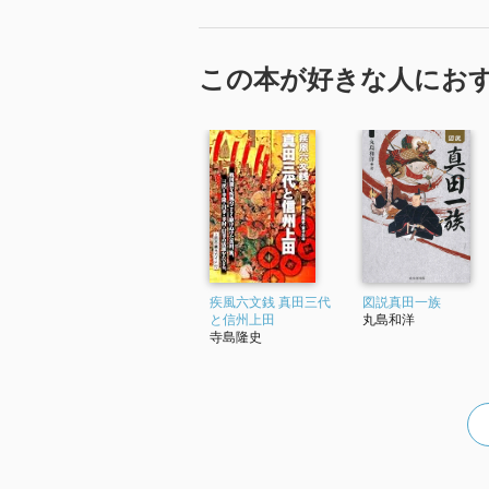
この本が好きな人にお
疾風六文銭 真田三代
図説真田一族
と信州上田
丸島和洋
寺島隆史