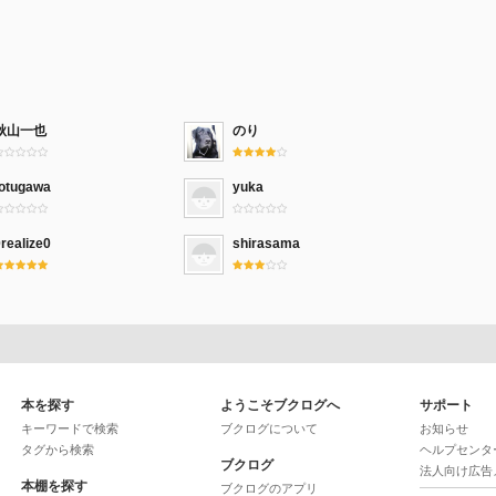
秋山一也
のり
totugawa
yuka
realize0
shirasama
本を探す
ようこそブクログへ
サポート
キーワードで検索
ブクログについて
お知らせ
タグから検索
ヘルプセンタ
ブクログ
法人向け広告
本棚を探す
ブクログのアプリ