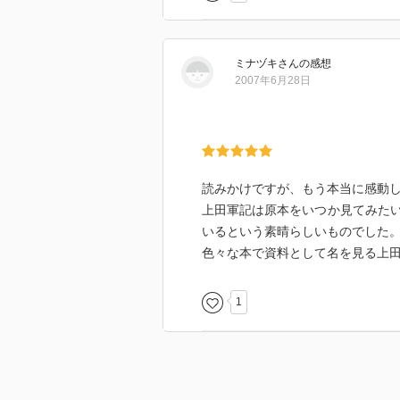
あり、１７３３年の成立と考えら
関ヶ原から１３０年あまり過ぎて
家の家記として編纂されたもので
ミナヅキ
さん
の感想
直接の史料ではないが、先祖の勲
2007年6月28日
えようとしたのかがわかり面白い
また、地方史の研究には著者のよ
り組みがある事を忘れてはいけま
読みかけですが、もう本当に感動
上田軍記は原本をいつか見てみた
いるという素晴らしいものでした
色々な本で資料として名を見る上
1