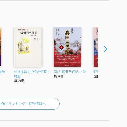
物語
街道を駆けた信州明治
新訳 真田三代記 上巻
新訳 真田三代記 下巻
維新
堀内泰
堀内泰
堀内泰
の作品ランキング・新刊情報へ