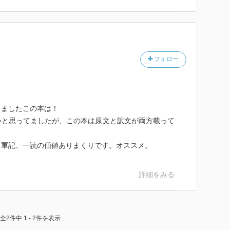
れている。
おり、松代藩真田
あるという。
功をどのように伝
。
フォロー
うな方の地道な取
い。
しましたこの本は！
いと思ってましたが、この本は原文と訳文が両方載って
。
田軍記、一読の価値ありまくりです。オススメ。
詳細をみる
全2件中 1 - 2件を表示