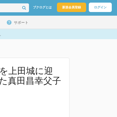
ブクログとは
新規会員登録
ログイン
サポート
ト
軍を上田城に迎
た真田昌幸父子