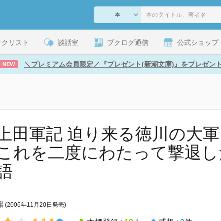
ックリスト
談話室
ブクログ通信
公式ショップ
＼プレミアム会員限定／『プレゼント(新潮文庫)』をプレゼン
NEW
上田軍記 迫り来る徳川の大
これを二度にわたって撃退し
語
籍
(2006年11月20日発売)