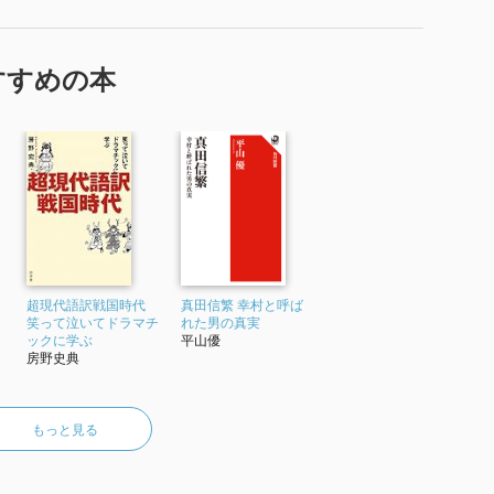
すすめの本
超現代語訳戦国時代
真田信繁 幸村と呼ば
笑って泣いてドラマチ
れた男の真実
ックに学ぶ
平山優
房野史典
もっと見る