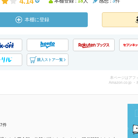
4.14
本棚登録 :
18
人
感想 :
3
件
本棚に登録
購入ストア一覧
本ページはアフ
Amazon.co.jp 
他7件