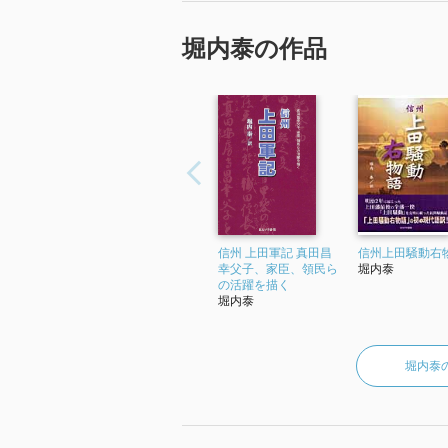
堀内泰の作品
信州 上田軍記 真田昌
信州上田騒動右
幸父子、家臣、領民ら
堀内泰
の活躍を描く
堀内泰
堀内泰