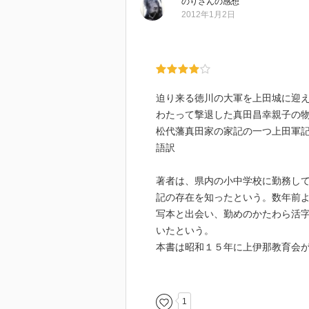
のり
さん
の感想
2012年1月2日
迫り来る徳川の大軍を上田城に迎
わたって撃退した真田昌幸親子の
松代藩真田家の家記の一つ上田軍
語訳
著者は、県内の小中学校に勤務し
記の存在を知ったという。数年前
写本と出会い、勤めのかたわら活
いたという。
本書は昭和１５年に上伊那教育会
葉に収録されている上田軍記を底
清水家本などを参考にしながら現
る。本書は、伝記ではなく二度の
1