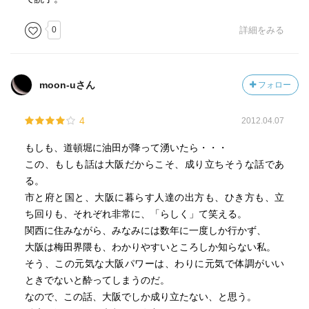
0
詳細をみる
moon-uさん
フォロー
4
2012.04.07
もしも、道頓堀に油田が降って湧いたら・・・
この、もしも話は大阪だからこそ、成り立ちそうな話であ
る。
市と府と国と、大阪に暮らす人達の出方も、ひき方も、立
ち回りも、それぞれ非常に、「らしく」て笑える。
関西に住みながら、みなみには数年に一度しか行かず、
大阪は梅田界隈も、わかりやすいところしか知らない私。
そう、この元気な大阪パワーは、わりに元気で体調がいい
ときでないと酔ってしまうのだ。
なので、この話、大阪でしか成り立たない、と思う。