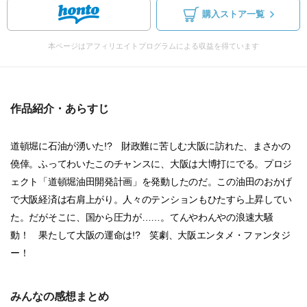
購入ストア一覧
本ページはアフィリエイトプログラムによる収益を得ています
作品紹介・あらすじ
道頓堀に石油が湧いた!? 財政難に苦しむ大阪に訪れた、まさかの
僥倖。ふってわいたこのチャンスに、大阪は大博打にでる。プロジ
ェクト「道頓堀油田開発計画」を発動したのだ。この油田のおかげ
で大阪経済は右肩上がり。人々のテンションもひたすら上昇してい
た。だがそこに、国から圧力が……。てんやわんやの浪速大騒
動！ 果たして大阪の運命は!? 笑劇、大阪エンタメ・ファンタジ
ー！
みんなの感想まとめ