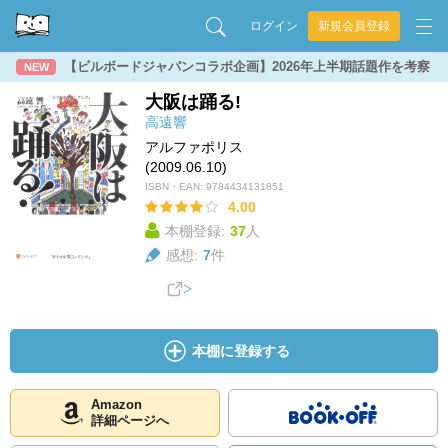
ログイン
新規会員登録
【ビルボードジャパンコラボ企画】2026年上半期話題作を考察
NEW
大阪は踊る!
高遠響
アルファポリス
(2009.06.10)
ISBN・EAN:
9784434131851
4.00
本棚登録:
37
人
感想:
7
件
本棚に登録する
Amazon
詳細ページへ