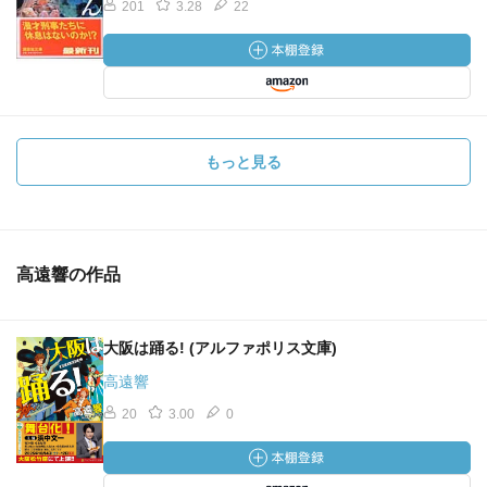
201
3.28
22
もっと見る
高遠響の作品
大阪は踊る! (アルファポリス文庫)
高遠響
20
3.00
0