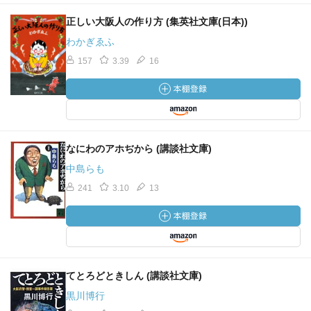
正しい大阪人の作り方 (集英社文庫(日本))
わかぎゑふ
157
3.39
16
なにわのアホぢから (講談社文庫)
中島らも
241
3.10
13
てとろどときしん (講談社文庫)
黒川博行