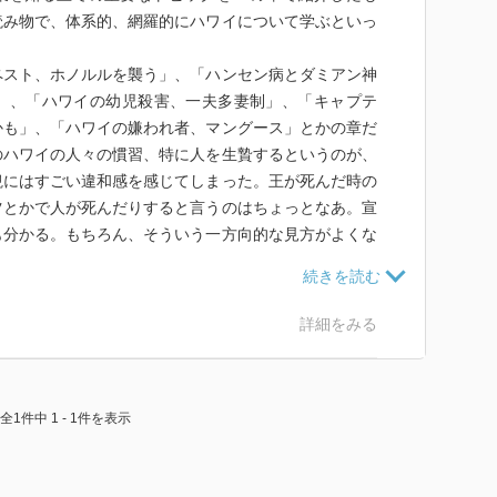
読み物で、体系的、網羅的にハワイについて学ぶといっ
スト、ホノルルを襲う」、「ハンセン病とダミアン神
」、「ハワイの幼児殺害、一夫多妻制」、「キャプテ
かも」、「ハワイの嫌われ者、マングース」とかの章だ
のハワイの人々の慣習、特に人を生贄するというのが、
観にはすごい違和感を感じてしまった。王が死んだ時の
ツとかで人が死んだりすると言うのはちょっとなあ。宣
も分かる。もちろん、そういう一方向的な見方がよくな
大きなトピックごとにまとめて章を配列した方が分か
3/01/02)
詳細をみる
全1件中 1 - 1件を表示