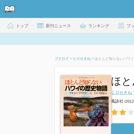
トップ
新刊ニュース
ランキング
ブ
ブクログ
>
ヒロせきね
>
ほとんど知らないハワイ
ほと
ヒロせきね
風詠社
(201