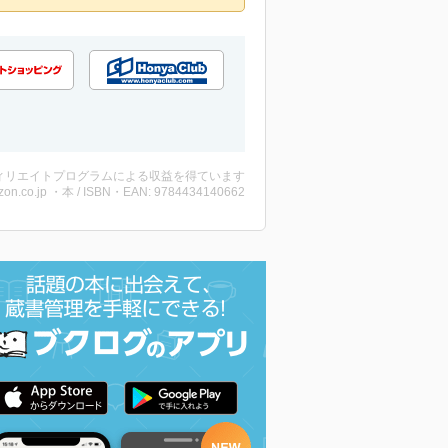
ィリエイトプログラムによる収益を得ています
on.co.jp ・本 / ISBN・EAN: 9784434140662