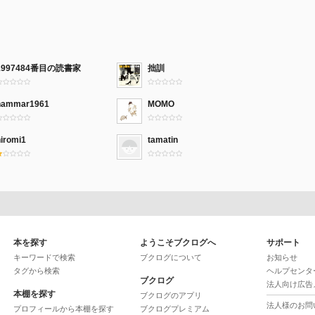
1997484番目の読書家
拙訓
hammar1961
MOMO
hiromi1
tamatin
本を探す
ようこそブクログへ
サポート
キーワードで検索
ブクログについて
お知らせ
タグから検索
ヘルプセンタ
ブクログ
法人向け広告
本棚を探す
ブクログのアプリ
法人様のお問
プロフィールから本棚を探す
ブクログプレミアム