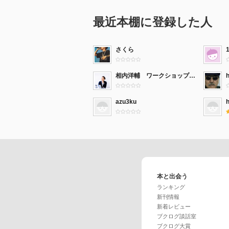
最近本棚に登録した人
さくら
相内洋輔 ワークショップデザイナー
azu3ku
本と出会う
ランキング
新刊情報
新着レビュー
ブクログ談話室
ブクログ大賞