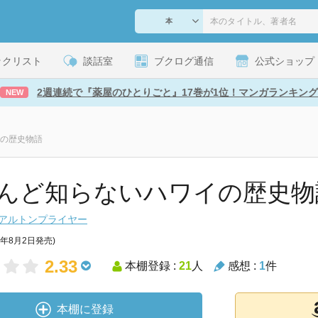
ックリスト
談話室
ブクログ通信
公式ショップ
2週連続で『薬屋のひとりごと』17巻が1位！マンガランキング
NEW
の歴史物語
んど知らないハワイの歴史物
アルトンプライヤー
2年8月2日発売)
2.33
本棚登録 :
21
人
感想 :
1
件
本棚に登録