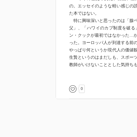
の。エッセイのような軽い感じの
た本ではない。
特に興味深いと思ったのは「腺ペ
父」、「ハワイのカプ制度を破る
ン・クックが最初ではなかった…
った。ヨーロッパ人が到達する前
やっぱり何というか現代人の価値
生贄というのはまだしも、スポー
教師がいけないこととした気持ち
いというのは分かるけれども。
できれば歴史、文化、産業など、
りやすかったのではないかと思った。(1
0