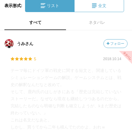
表示形式:
リスト
全文
すべて
ネタバレ
うみさん
フォロー
5
2018.10.14
テーマ毎にドイツ軍の戦史に関する短文と、関連している
シミュレーションゲームの解説。ゲームシステムとは、戦
史の解釈なんだなと改めて。
そして、鹿内氏のはしがきにある『歴史は完結していない
ストーリーだ。なぜなら現在も継続しつつあるのだから。
完結したものなら明確な判断も確立しようが、kまだ歴史は
終わっていない。』
これは名文だなあと。
しかし、買うてから二年も積んでたのかよ、おれｗ