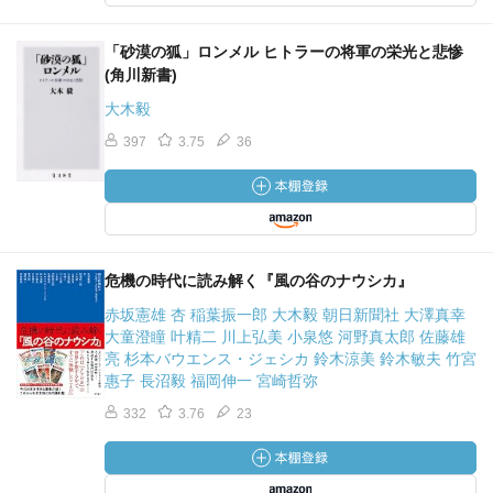
「砂漠の狐」ロンメル ヒトラーの将軍の栄光と悲惨
(角川新書)
大木毅
397
3.75
36
危機の時代に読み解く『風の谷のナウシカ』
赤坂憲雄 杏 稲葉振一郎 大木毅 朝日新聞社 大澤真幸
大童澄瞳 叶精二 川上弘美 小泉悠 河野真太郎 佐藤雄
亮 杉本バウエンス・ジェシカ 鈴木涼美 鈴木敏夫 竹宮
惠子 長沼毅 福岡伸一 宮崎哲弥
332
3.76
23