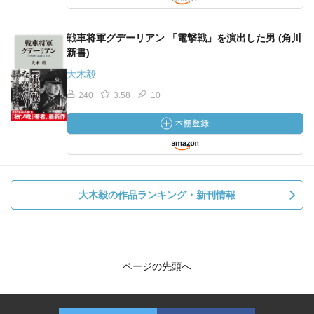
戦車将軍グデーリアン 「電撃戦」を演出した男 (角川
新書)
大木毅
240
3.58
10
大木毅の作品ランキング・新刊情報
ページの先頭へ