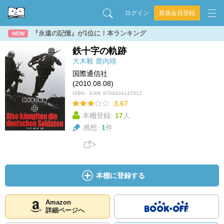
ログイン
新規会員登録
『永遠の記憶』が1位に！本ランキング
NEW
鉄十字の軌跡
大木毅
鹿内靖
国際通信社
(2010.08.08)
ISBN・EAN:
9784434147012
3.67
本棚登録:
17
人
感想:
1
件
本棚に登録する
Amazon
詳細ページへ