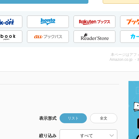
本ページはアフ
Amazon.co.jp 
表示形式
リスト
全文
絞り込み