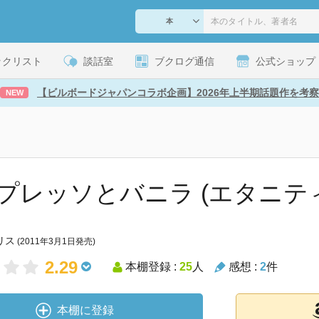
ックリスト
談話室
ブクログ通信
公式ショップ
【ビルボードジャパンコラボ企画】2026年上半期話題作を考察
NEW
プレッソとバニラ (エタニテ
リス
(2011年3月1日発売)
2.29
本棚登録 :
25
人
感想 :
2
件
本棚に登録