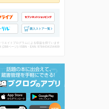
購入ストア一覧
ィリエイトプログラムによる収益を得ています
・本 (288ページ) / ISBN・EAN: 9784434154409