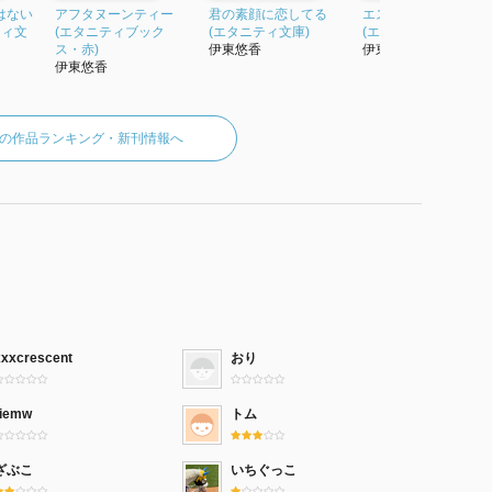
はない
アフタヌーンティー
君の素顔に恋してる
エスプレッソとバニ
ティ文
(エタニティブック
(エタニティ文庫)
(エタニティ文庫・赤)
ス・赤)
伊東悠香
伊東悠香
伊東悠香
の作品ランキング・新刊情報へ
xxxcrescent
おり
riemw
トム
ざぶこ
いちぐっこ