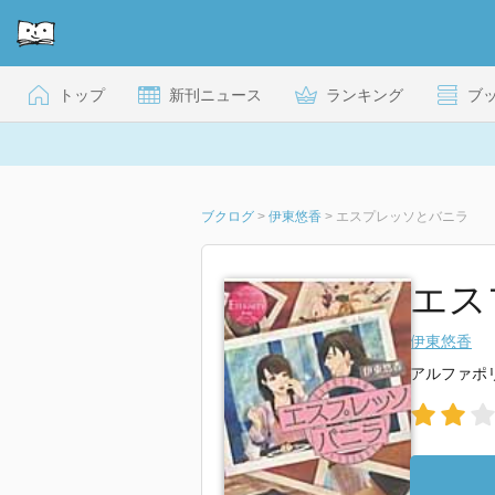
トップ
新刊ニュース
ランキング
ブ
ブクログ
>
伊東悠香
>
エスプレッソとバニラ
エス
伊東悠香
アルファポ