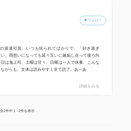
フォロー
の派遣社員。いつも叱られてばかりで、「好き過ぎ
ない。両想いになっても延々互いに嫉妬し合って後ろ向
平日は鬼上司、土曜は甘々、日曜は一人で休養、こんな
しながらも、文体は読みやすく全て読了。あ～あ
詳細をみる
全2件中 1 - 2件を表示