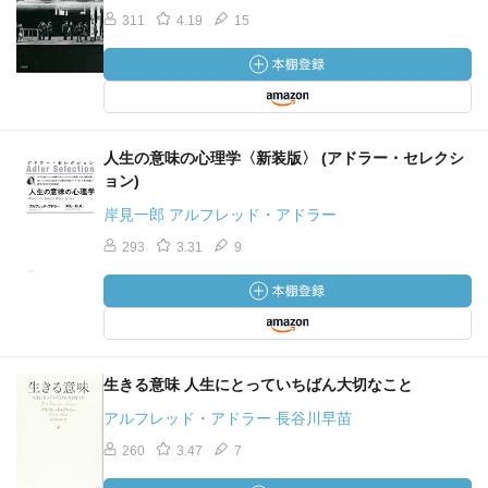
311
4.19
15
人生の意味の心理学〈新装版〉 (アドラー・セレクシ
ョン)
岸見一郎 アルフレッド・アドラー
293
3.31
9
生きる意味 人生にとっていちばん大切なこと
アルフレッド・アドラー 長谷川早苗
260
3.47
7