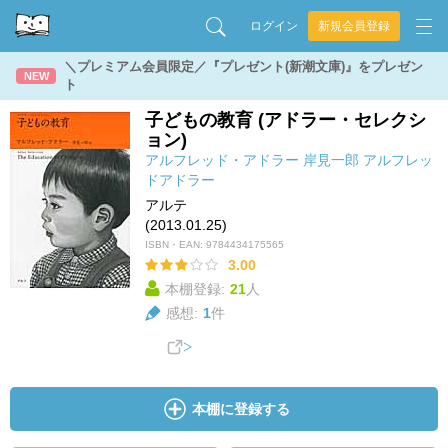
ログイン
新規会員登録
＼プレミアム会員限定／『プレゼント(新潮文庫)』をプレゼン
NEW
ト
子どもの教育 (アドラー・セレクシ
ョン)
アルフレッド・アドラー
岸見一郎
アルフレッ
ドアドラー
アルテ
(2013.01.25)
ISBN・EAN:
9784434175565
3.00
本棚登録:
21
人
感想:
1
件
本棚に登録する