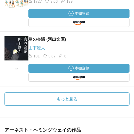
1727
3.66
199
鳥の会議 (河出文庫)
山下澄人
101
3.67
8
もっと見る
アーネスト・ヘミングウェイの作品