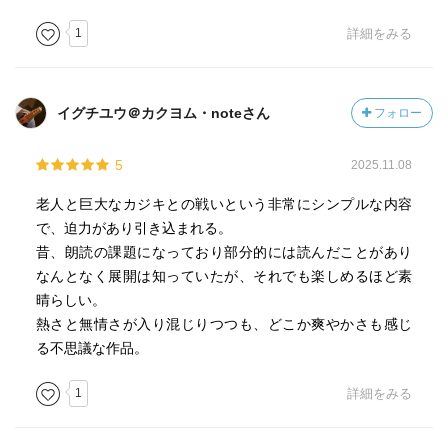
1
詳細をみる
イグチユウ＠カクヨム・noteさん
フォロー
5
2025.11.08
老人と巨大なカジキとの戦いという非常にシンプルな内容
で、迫力があり引き込まれる。
昔、朗読の課題になっており部分的には読んだことがあり
なんとなく展開は知っていたが、それでも楽しめるほど素
晴らしい。
熱さと無情さが入り混じりつつも、どこか爽やかさも感じ
る不思議な作品。
1
詳細をみる