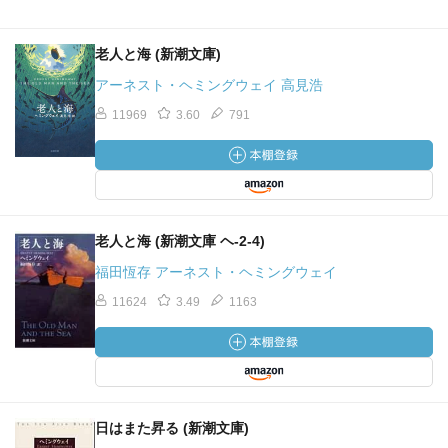
老人と海 (新潮文庫)
アーネスト・ヘミングウェイ 高見浩
11969
3.60
791
老人と海 (新潮文庫 ヘ-2-4)
福田恆存 アーネスト・ヘミングウェイ
11624
3.49
1163
日はまた昇る (新潮文庫)