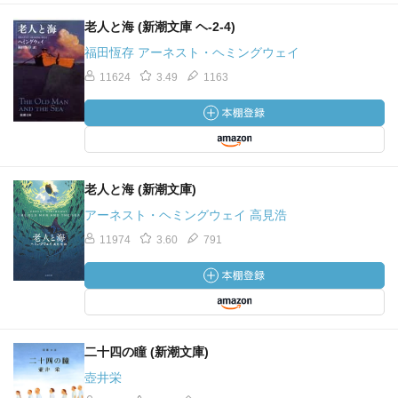
老人と海 (新潮文庫 ヘ-2-4)
福田恆存 アーネスト・ヘミングウェイ
11624
3.49
1163
老人と海 (新潮文庫)
アーネスト・ヘミングウェイ 高見浩
11974
3.60
791
二十四の瞳 (新潮文庫)
壺井栄