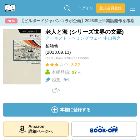
ログイン
新規会員登録
【ビルボードジャパンコラボ企画】2026年上半期話題作を考察
NEW
老人と海 (シリーズ世界の文豪)
アーネスト・ヘミングウェイ
中山善之
柏艪舎
(2013.09.13)
ISBN・EAN:
9784434176500
3.22
本棚登録:
97
人
感想:
9
件
本棚に登録する
Amazon
詳細ページへ