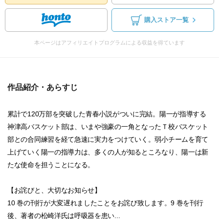
購入ストア一覧
本ページはアフィリエイトプログラムによる収益を得ています
作品紹介・あらすじ
累計で120万部を突破した青春小説がついに完結。陽一が指導する
神津高バスケット部は、いまや強豪の一角となったＴ校バスケット
部との合同練習を経て急速に実力をつけていく。弱小チームを育て
上げていく陽一の指導力は、多くの人が知るところなり、陽一は新
たな使命を担うことになる。
【お詫びと、大切なお知らせ】
10 巻の刊行が大変遅れましたことをお詫び致します。9 巻を刊行
後、著者の松崎洋氏は呼吸器を患い...