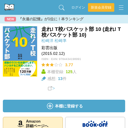
ログイン
新規会員登録
『永遠の記憶』が1位に！本ランキング
NEW
走れ! T校バスケット部 10 (走れ! T
校バスケット部 10)
松崎洋
松崎準
彩雲出版
(2015.02.12)
ISBN・EAN:
9784434198991
3.77
本棚登録:
125
人
感想:
13
件
本棚に登録する
Amazon
詳細ページへ