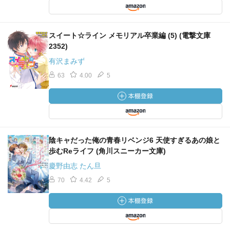
スイート☆ライン メモリアル卒業編 (5) (電撃文庫
2352)
有沢まみず
63
4.00
5
陰キャだった俺の青春リベンジ6 天使すぎるあの娘と
歩むReライフ (角川スニーカー文庫)
慶野由志 たん旦
70
4.42
5