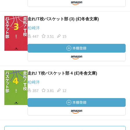
走れ!T校バスケット部 (3) (幻冬舎文庫)
松崎洋
447
3.51
15
走れ! T校バスケット部 4 (幻冬舎文庫)
松崎洋
357
3.81
12