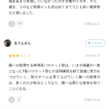
最近あまり登場していなかったのぞき魔やメガネ、チビ、
健太、コロなど初期メンも沢山出てきててとも良い最終巻
だと感じました。
57
詳細をみる
るうんさん
フォロー
3
2018.09.20
陽一が指導する神津高バスケット部は、いまや強豪の一角
となったT校バスケット部との合同練習を経て急速に実力を
つけていく。弱小チームを育て上げていく陽一の指導力
は、多くの人が知るところなり、陽一は新たな使命を担う
ことになる。
2
詳細をみる