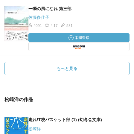
一瞬の風になれ 第三部
佐藤多佳子
4091
4.17
581
もっと見る
松崎洋の作品
走れ!T校バスケット部 (1) (幻冬舎文庫)
松崎洋