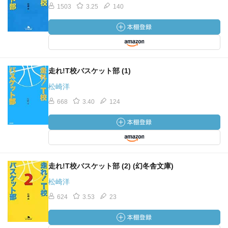
1503
3.25
140
走れ!T校バスケット部 (1)
松崎洋
668
3.40
124
走れ!T校バスケット部 (2) (幻冬舎文庫)
松崎洋
624
3.53
23