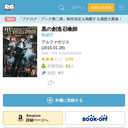
ログイン
新規会員登録
「ブクログ・ブック第二弾」制作決定＆掲載する感想大募集！
NEW
黒の創造召喚師
幾威空
アルファポリス
(2015.01.28)
ISBN・EAN:
9784434202414
3.09
本棚登録:
62
人
感想:
4
件
本棚に登録する
Amazon
詳細ページへ