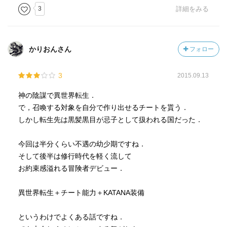
3
詳細をみる
かりおんさん
フォロー
3
2015.09.13
神の陰謀で異世界転生．
で，召喚する対象を自分で作り出せるチートを貰う．
しかし転生先は黒髪黒目が忌子として扱われる国だった．
今回は半分くらい不遇の幼少期ですね．
そして後半は修行時代を軽く流して
お約束感溢れる冒険者デビュー．
異世界転生＋チート能力＋KATANA装備
というわけでよくある話ですね．