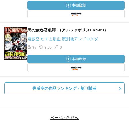
黒の創造召喚師 1 (アルファポリスComics)
幾威空 たくま朋正 流刑地アンドロメダ
35
3.00
0
幾威空の作品ランキング・新刊情報
ページの先頭へ