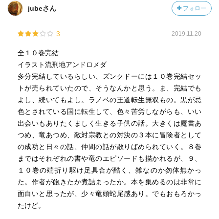
jubeさん
フォロー
3
2019.11.20
全１０巻完結
イラスト流刑地アンドロメダ
多分完結しているらしい、ズンクドーには１０巻完結セッ
トが売られていたので、そうなんかと思う。ま、完結でも
よし、続いてもよし。ラノベの王道転生無双もの。黒が忌
色とされている国に転生して、色々苦労しながらも、いい
出会いもありたくましく生きる子供の話。大きくは魔書あ
つめ、竜あつめ、敵対宗教との対決の３本に冒険者として
の成功と日々の話、仲間の話が散りばめられていく。８巻
まではそれぞれの書や竜のエピソードも描かれるが、９、
１０巻の端折り駆け足具合が酷く、雑なのか勿体無かっ
た。作者が飽きたか煮詰まったか。本を集めるのは非常に
面白いと思ったが、少々竜頭蛇尾感あり。でもおもろかっ
たけど。