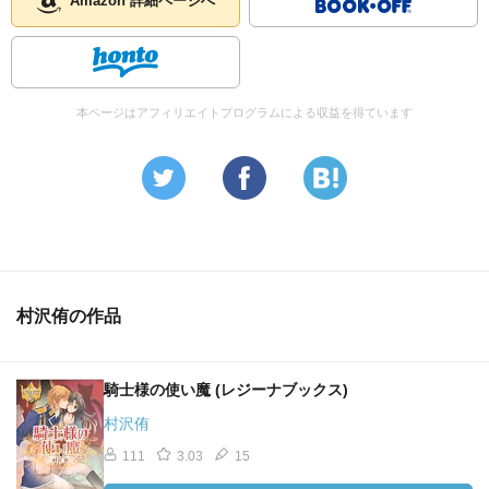
Amazon 詳細ページへ
本ページはアフィリエイトプログラムによる収益を得ています
村沢侑の作品
騎士様の使い魔 (レジーナブックス)
村沢侑
111
3.03
15