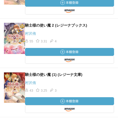
騎士様の使い魔 2 (レジーナブックス)
村沢侑
55
3.31
4
騎士様の使い魔 (1) (レジーナ文庫)
村沢侑
43
3.25
3