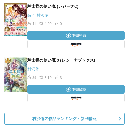
騎士様の使い魔 (レジーナC)
蒔々 村沢侑
41
4.00
0
騎士様の使い魔 3 (レジーナブックス)
村沢侑
39
3.10
3
村沢侑の作品ランキング・新刊情報