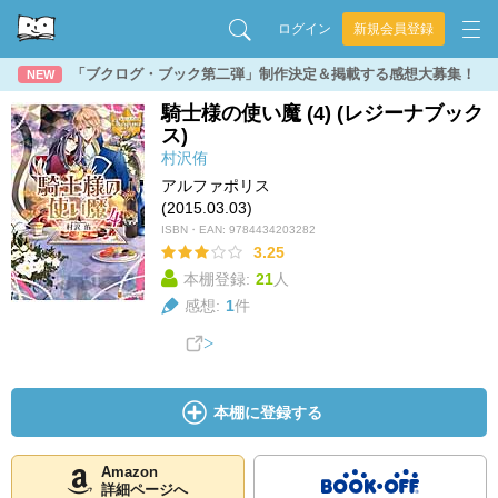
ログイン
新規会員登録
「ブクログ・ブック第二弾」制作決定＆掲載する感想大募集！
NEW
騎士様の使い魔 (4) (レジーナブック
ス)
村沢侑
アルファポリス
(2015.03.03)
ISBN・EAN:
9784434203282
3.25
本棚登録:
21
人
感想:
1
件
本棚に登録する
Amazon
詳細ページへ