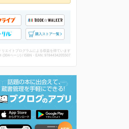
購入ストア一覧
ィリエイトプログラムによる収益を得ています
・本 (304ページ) / ISBN・EAN: 9784434205507