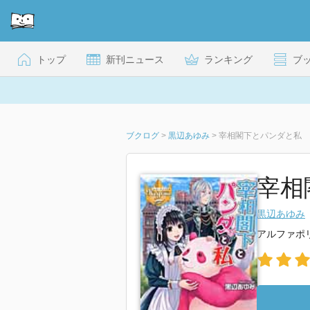
トップ
新刊ニュース
ランキング
ブ
ブクログ
>
黒辺あゆみ
>
宰相閣下とパンダと私
宰相
黒辺あゆみ
アルファポ