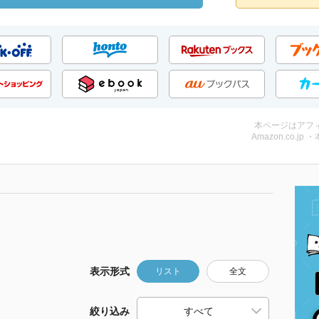
本ページはアフ
Amazon.co.jp 
表示形式
リスト
全文
絞り込み