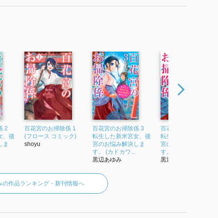
 2
百花宮のお掃除係 1
百花宮のお掃除係 3
百花宮のお掃除係 4
女、後
(フロース コミック)
転生した新米宮女、後
転生した新米宮女、
しま
shoyu
宮のお悩み解決しま
宮のお悩み解決しま
す。 (カドカワ...
す。 (カドカワ...
黒辺あゆみ
黒辺あゆみ
みの作品ランキング・新刊情報へ