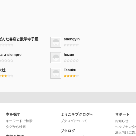
ぱんだ書店と数学寺子屋
shengyin
para-siempre
hozue
永杜
Tasuku
本を探す
ようこそブクログへ
サポート
キーワードで検索
ブクログについて
お知らせ
タグから検索
ヘルプセンタ
ブクログ
法人向け広告