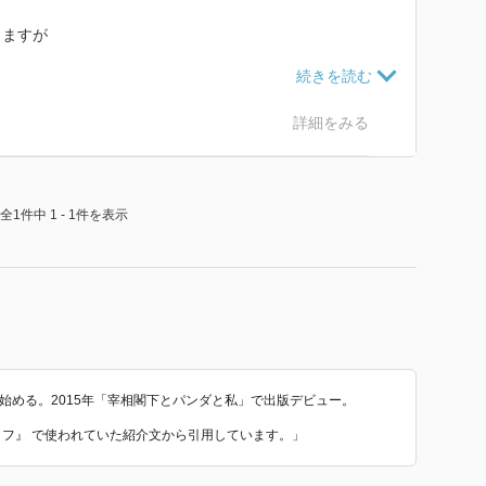
きますが
が判明。
ってきていましたが
詳細をみる
達の会合、が
れが黒幕かと。
全1件中 1 - 1件を表示
人が…の発言だと
っぽいのですが。
すが
いるのか。
んだ所でストップ。
半端な気も。
き始める。2015年「宰相閣下とパンダと私」で出版デビュー。
ライフ』 で使われていた紹介文から引用しています。」