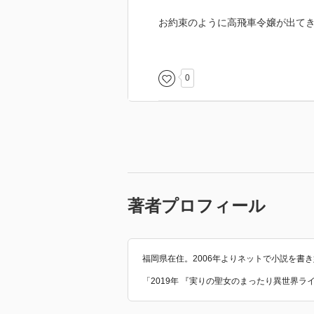
お約束のように高飛車令嬢が出て
４分の３ほど読んで行くと、理由
そして今まで何だか妙な危険がや
その犯人はうやむや…。
0
貴族の、貴族にこだわっている人
途中でてきていましたが、多分そ
最初に主人公が、表で笑っている
あの人の身内である、あの人が、
その辺りがうやむやになっていま
著者プロフィール
２巻を出す予定、とかで放置して
人間関係も、何だか３歩ぐらい進
話は読みやすかったですが、中途
福岡県在住。2006年よりネットで小説を書
「2019年 『実りの聖女のまったり異世界