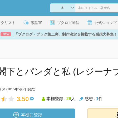
ックリスト
談話室
ブクログ通信
公式ショップ
「ブクログ・ブック第二弾」制作決定＆掲載する感想大募集！
NEW
閣下とパンダと私 (レジーナ
リス
(2015年5月7日発売)
3.50
本棚登録 :
29
人
感想 :
1
件
本棚に登録