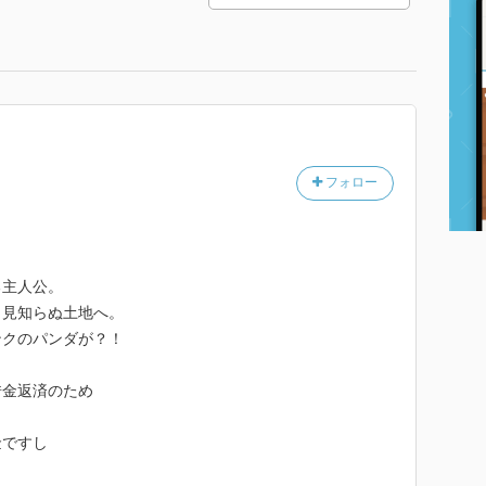
フォロー
る主人公。
、見知らぬ土地へ。
ンクのパンダが？！
借金返済のため
金ですし