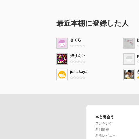
最近本棚に登録した人
さくら
姫りんご
juntakaya
本と出会う
ランキング
新刊情報
新着レビュー