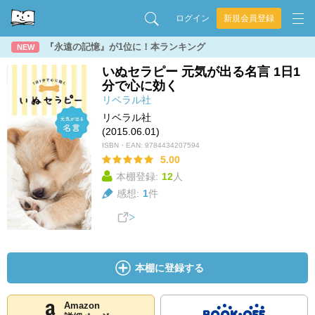
ログイン
新規会員登録
『永遠の記憶』が1位に！本ランキング
NEW
いぬセラピー 元気が出る名言 1日1
分で心に効く
リベラル社
リベラル社
(2015.06.01)
ISBN・EAN:
9784434207594
5.00
本棚登録:
12
人
感想:
1
件
本棚に登録する
Amazon