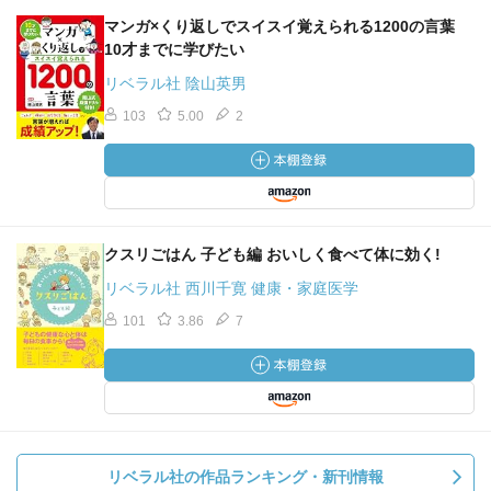
マンガ×くり返しでスイスイ覚えられる1200の言葉
10才までに学びたい
リベラル社 陰山英男
103
5.00
2
クスリごはん 子ども編 おいしく食べて体に効く!
リベラル社 西川千寛 健康・家庭医学
101
3.86
7
リベラル社の作品ランキング・新刊情報