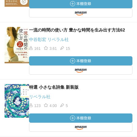
一流の時間の使い方 豊かな時間を生み出す方法62
中谷彰宏 リベラル社
161
3.61
15
特選 小さな名詩集 新装版
リベラル社
123
4.00
5