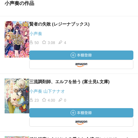
小声奏の作品
賢者の失敗 (レジーナブックス)
小声奏
50
3.08
4
三流調剤師、エルフを拾う (富士見L文庫)
小声奏 山下ナナオ
23
4.00
0