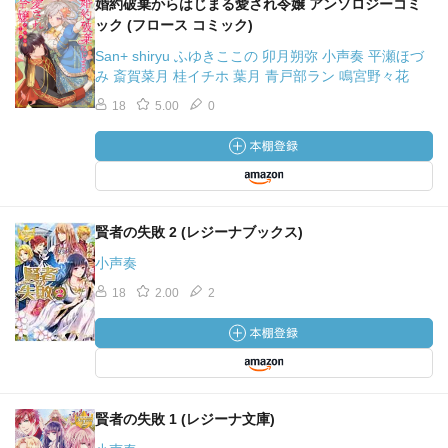
婚約破棄からはじまる愛され令嬢 アンソロジーコミ
ック (フロース コミック)
San+ shiryu ふゆきここの 卯月朔弥 小声奏 平瀬ほづ
み 斎賀菜月 桂イチホ 葉月 青戸部ラン 鳴宮野々花
18
5.00
0
賢者の失敗 2 (レジーナブックス)
小声奏
18
2.00
2
賢者の失敗 1 (レジーナ文庫)