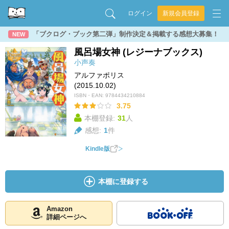
ログイン
新規会員登録
「ブクログ・ブック第二弾」制作決定＆掲載する感想大募集！
NEW
風呂場女神 (レジーナブックス)
小声奏
アルファポリス
(2015.10.02)
ISBN・EAN:
9784434210884
3.75
本棚登録:
31
人
感想:
1
件
Kindle版
本棚に登録する
Amazon
詳細ページへ