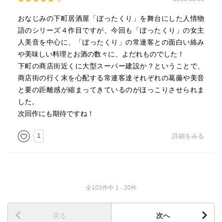
おなじみの下町居酒屋「ぼったくり」を舞台にした人情物
語のシリーズ４作目ですが、今回も「ぼったくり」の女主
人美音を中心に、「ぼったくり」の常連客との面白い絡み
や美味しい料理とお酒の数々に、よだれものでした！
下町の商店街近くに大型スーパー建設か？ということで、
商店街の行く末を心配する常連客達それぞれの葛藤や美音
と要の距離感が縮まってきているのがほっこりさせられま
した。
次回作にも期待ですね！
1
詳細をみる
全103件中 1 - 20件
戻る
次へ