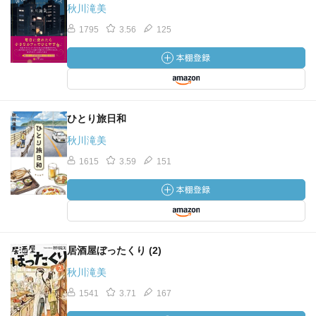
秋川滝美
1795
3.56
125
ひとり旅日和
秋川滝美
1615
3.59
151
居酒屋ぼったくり (2)
秋川滝美
1541
3.71
167