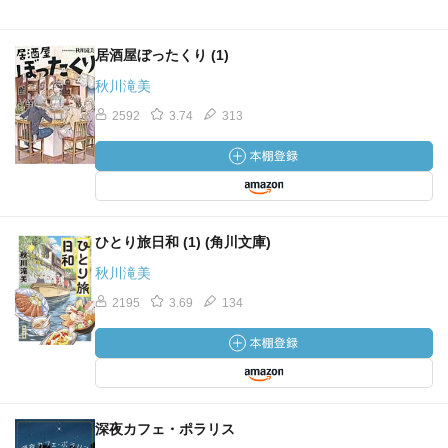
居酒屋ぼったくり (1)
秋川滝美
2592
3.74
313
ひとり旅日和 (1) (角川文庫)
秋川滝美
2195
3.69
134
深夜カフェ・ポラリス