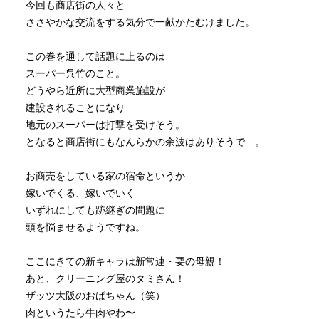
今回も商店街の人々と
ささやかな交流をする気分で一献かたむけました。
この巻を通して話題に上るのは
スーパー呉竹のこと。
どうやら近所に大型商業施設が
建設されることになり
地元のスーパーは打撃を受けそう。
となると商店街にもなんらかの余波はありそうで…。
お商売をしている家の宿命というか
嫁いでくる、嫁いでいく
いずれにしても跡継ぎの問題に
頭を悩ませるようですね。
ここにきての新キャラは新常連・要の母親！
あと、クリーニング屋のタミさん！
ザッツ大阪のおばちゃん（笑）
肉というたら牛肉やわ〜