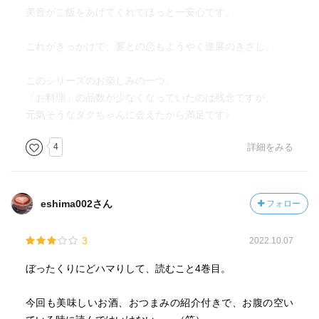
美音がご飯をあげてくれてほっと一安心です。
これがきっかけで、要との恋もようやく進展のきざし。
このシリーズのお楽しみの一つ、
「お料理」の品数が少なくなっていたのは残念ですが、
元気そうなタクちゃんに会えたから満足です♪
4
詳細をみる
eshima002さん
フォロー
3
2022.10.07
ぼったくりにどハマりして、読むこと4巻目。
今回も美味しいお酒、おつまみの紹介付きで、お腹の空い