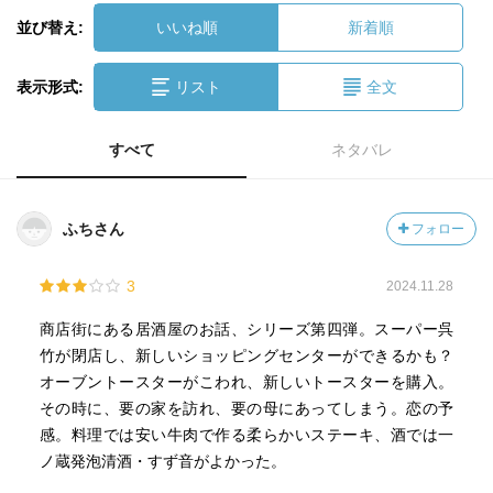
並び替え:
いいね順
新着順
表示形式:
リスト
全文
すべて
ネタバレ
ふちさん
フォロー
3
2024.11.28
商店街にある居酒屋のお話、シリーズ第四弾。スーパー呉
竹が閉店し、新しいショッピングセンターができるかも？
オーブントースターがこわれ、新しいトースターを購入。
その時に、要の家を訪れ、要の母にあってしまう。恋の予
感。料理では安い牛肉で作る柔らかいステーキ、酒では一
ノ蔵発泡清酒・すず音がよかった。