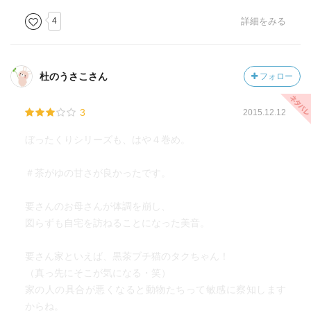
4
詳細をみる
杜のうさこさん
フォロー
3
2015.12.12
ぼったくりシリーズも、はや４巻め。
＃茶がゆの甘さが良かったです。
要さんのお母さんが体調を崩し、
図らずも自宅を訪ねることになった美音。
要さん家といえば、黒茶ブチ猫のタクちゃん！
（真っ先にそこが気になる・笑）
家の人の具合が悪くなると動物たちって敏感に察知します
からね。