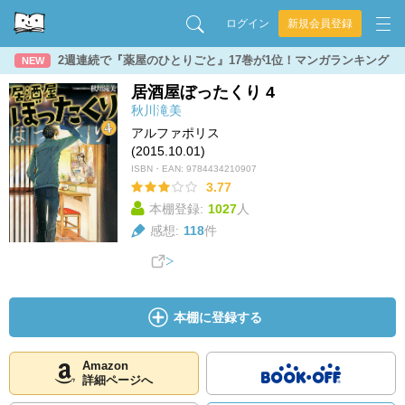
ログイン
新規会員登録
2週連続で『薬屋のひとりごと』17巻が1位！マンガランキング
NEW
居酒屋ぼったくり 4
秋川滝美
アルファポリス
(2015.10.01)
ISBN・EAN:
9784434210907
3.77
本棚登録:
1027
人
感想:
118
件
本棚に登録する
Amazon
詳細ページへ