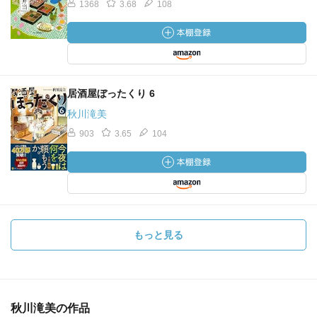
1368
3.68
108
居酒屋ぼったくり 6
秋川滝美
903
3.65
104
もっと見る
秋川滝美の作品