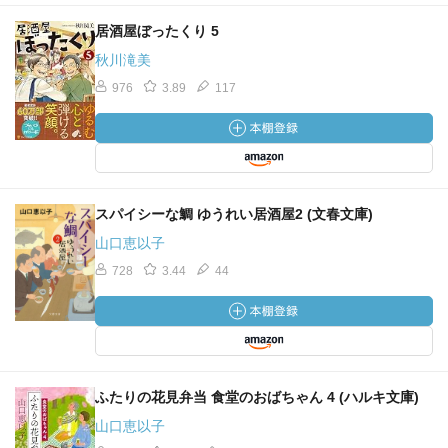
居酒屋ぼったくり 5
秋川滝美
976
3.89
117
スパイシーな鯛 ゆうれい居酒屋2 (文春文庫)
山口恵以子
728
3.44
44
ふたりの花見弁当 食堂のおばちゃん 4 (ハルキ文庫)
山口恵以子