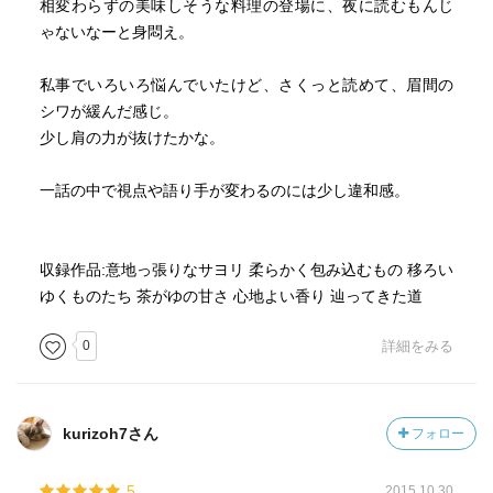
相変わらずの美味しそうな料理の登場に、夜に読むもんじ
ゃないなーと身悶え。
私事でいろいろ悩んでいたけど、さくっと読めて、眉間の
シワが緩んだ感じ。
少し肩の力が抜けたかな。
一話の中で視点や語り手が変わるのには少し違和感。
収録作品:意地っ張りなサヨリ 柔らかく包み込むもの 移ろい
ゆくものたち 茶がゆの甘さ 心地よい香り 辿ってきた道
0
詳細をみる
kurizoh7さん
フォロー
5
2015.10.30