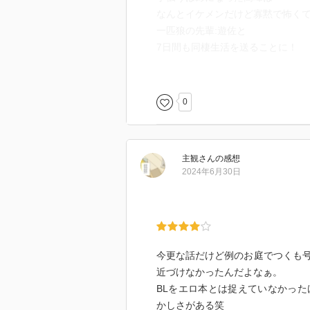
なんとイケメンだけど寡黙で怖く
一匹狼の先輩:遊佐と
7日間も同棲生活を送ることに！
「助教授の思惑にのるのはシャク
絶対思い通りになんてなってやる
と思っていたのに、なんやかんや
0
2人で自慰行為をしてしまった上に
お風呂や寝る時も一緒ということ
徐々に遊佐に対して変な気持ちに
主観
さん
の感想
‹高峰が戸惑いながらも
2024年6月30日
徐々に遊佐に惹かれていくとこと
実は高峰のことが好きだった遊佐
めちゃくちゃ良き！
多少展開が早いけど全体的に初々
可愛い雰囲気の話だから読みやす
今更な話だけど例のお庭でつくも
ただし、エチの修正(シロ抜き)がひ
近づけなかったんだよなぁ。
気にしなければ本当に読みやすい！
BLをエロ本とは捉えていなかっ
かしさがある笑