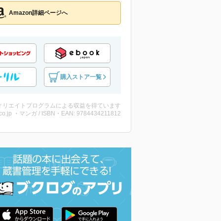
Amazon詳細ページへ
購入ストア一覧
ィリエイトプログラムによる収益を得ています
co.jp ・マンガ / ISBN・EAN: 9784434211812