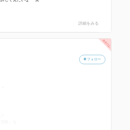
詳細をみる
フォロー
 ×
験
)
る実験」を