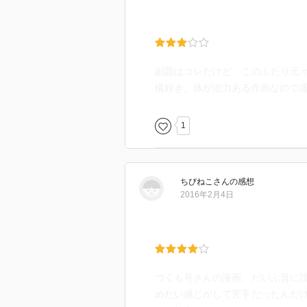
副題はコレだけど、このふたり元
構好き。体が迫力ある作画なので
1
ちびねこ
さん
の感想
2016年2月4日
つくも号さんの漫画、だいぶ昔に
めたい感じがして苦手だったんだ