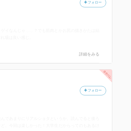
フォロー
々ゲイなんじゃ……？でも筋肉とかお尻の描きかたは結
濡れ場は良い感じ。
詳細をみる
フォロー
読んであまりにリアルショタというか、読んでると後ろ
けど。今回は楽しかった！大学生だからってのもあるけ