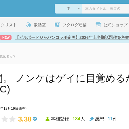
ックリスト
談話室
ブクログ通信
公式ショップ
【ビルボードジャパンコラボ企画】2026年上半期話題作を考察
NEW
覚めるか?
間。 ノンケはゲイに目覚めるか? 
 C)
5年12月19日発売)
3.38
本棚登録 :
184
人
感想 :
11
件