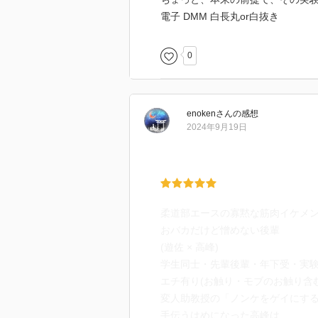
電子 DMM 白長丸or白抜き
0
enoken
さん
の感想
2024年9月19日
柔道部エースの寡黙な筋肉イケメン
おバカだけど憎めない後輩
(遊佐 × 高峰)
学生同士・先輩後輩・年下受・実
エチ有り(お触り・モブのお触り含む
変人助教授の「ノンケをゲイにす
手伝うはめになった高峰は