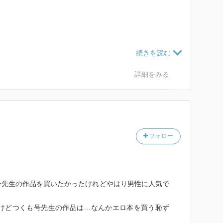
て
だけど
もんかっ」
で
詳細をみる
もあり
なってきて…
か
フォロー
が
しいというか
い
号先生の作品を買いたかったけれどやはり男性に人気で
ど…
w›
たけどつくも号先生の作品は…なんかエロ本を買う恥ず