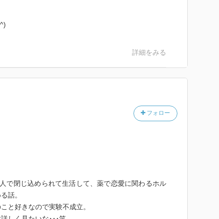
)
詳細をみる
フォロー
2人で閉じ込められて生活して、薬で恋愛に関わるホル
める話。
のこと好きなので実験不成立。
詳しく見たいな･･･笑