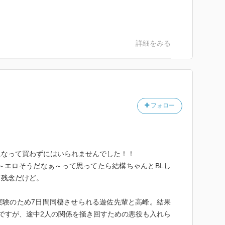
。
詳細をみる
フォロー
になって買わずにはいられませんでした！！
～エロそうだなぁ～って思ってたら結構ちゃんとBLし
て残念だけど。
実験のため7日間同棲させられる遊佐先輩と高峰。結果
ですが、途中2人の関係を掻き回すための悪役も入れら