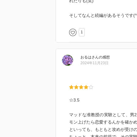
れたりも(笑)
そしてなんと続編があるそうです(^^
1
おるは
さん
の感想
2024年11月23日
☆3.5
マッドな准教授の実験として、男
モン上げたら恋愛するんかを確か
といっても、もともと攻めが受け
ちょっと、本来の前提で、その実験