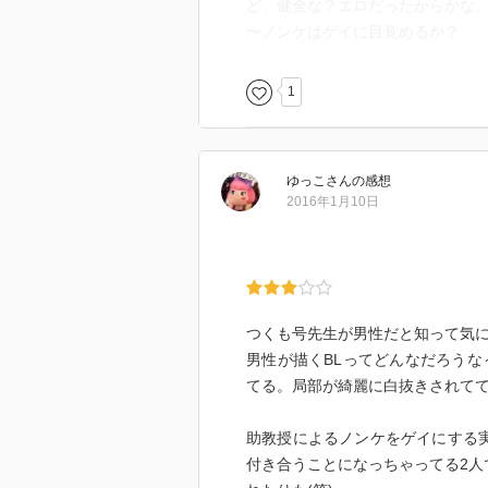
ど、健全な？エロだったからかな
〜ノンケはゲイに目覚めるか？
1
ゆっこ
さん
の感想
2016年1月10日
つくも号先生が男性だと知って気
男性が描くBLってどんなだろうな
てる。局部が綺麗に白抜きされて
助教授によるノンケをゲイにする
付き合うことになっちゃってる2人