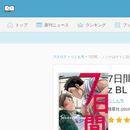
トップ
新刊ニュース
ランキング
ブ
ブクログ
>
つくも号
>
7日間。 ノンケはゲイに目
7日
z BL
つくも号
彗星社
(201