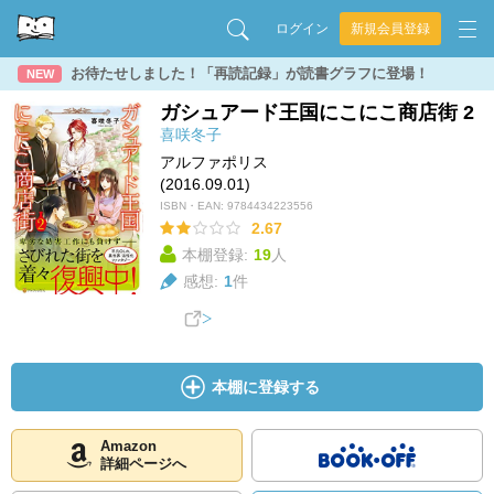
ログイン
新規会員登録
お待たせしました！「再読記録」が読書グラフに登場！
NEW
ガシュアード王国にこにこ商店街 2
喜咲冬子
アルファポリス
(2016.09.01)
ISBN・EAN:
9784434223556
2.67
本棚登録:
19
人
感想:
1
件
本棚に登録する
Amazon
詳細ページへ