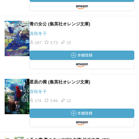
青の女公 (集英社オレンジ文庫)
喜咲冬子
187
3.73
15
星辰の裔 (集英社オレンジ文庫)
喜咲冬子
174
3.94
12