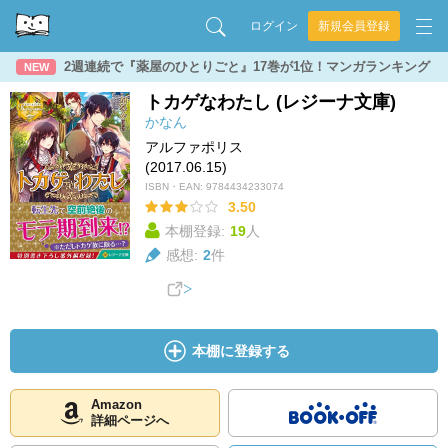
ログイン
新規会員登録
2週連続で『薬屋のひとりごと』17巻が1位！マンガランキング
NEW
トカゲなわたし (レジーナ文庫)
かなん
アルファポリス
(2017.06.15)
ISBN・EAN:
9784434233074
3.50
本棚登録:
19
人
感想:
2
件
本棚に登録する
Amazon
詳細ページへ