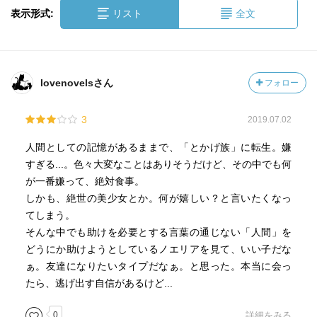
表示形式:
リスト
全文
lovenovelsさん
フォロー
3
2019.07.02
人間としての記憶があるままで、「とかげ族」に転生。嫌
すぎる...。色々大変なことはありそうだけど、その中でも何
が一番嫌って、絶対食事。
しかも、絶世の美少女とか。何が嬉しい？と言いたくなっ
てしまう。
そんな中でも助けを必要とする言葉の通じない「人間」を
どうにか助けようとしているノエリアを見て、いい子だな
ぁ。友達になりたいタイプだなぁ。と思った。本当に会っ
たら、逃げ出す自信があるけど...
0
詳細をみる