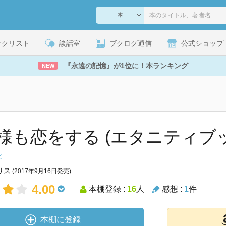
ックリスト
談話室
ブクログ通信
公式ショップ
『永遠の記憶』が1位に！本ランキング
NEW
様も恋をする (エタニティブ
と
リス
(2017年9月16日発売)
4.00
本棚登録 :
16
人
感想 :
1
件
本棚に登録