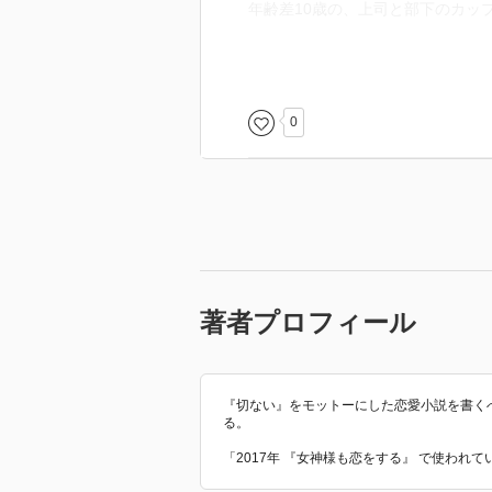
年齢差10歳の、上司と部下のカッ
美人でスタイル抜群、有能で性格
パーヒロインが主役です。
ただ、本人は努力してそうあろう
0
に低く謙虚です。
こんなに美女なヒロインなのに、
見た目はしっかり者のお姉様です
ップ萌えで面白かったです。
幼稚舎から高校までエスカレータ
令嬢かと予想したのですが、ヒロ
著者プロフィール
途中からヒロインとヒーローは両
の一線越えがなるかと（ヒーロー
い、翌朝何も覚えてなかったとい
…いや、でも、そこはヒーローも
『切ない』をモットーにした恋愛小説を書く
る。
れば進展したのではないかと思ってし
ヒロインは遅い初恋という事もあ
「2017年 『女神様も恋をする』 で使われ
に押していればもっと早くから恋