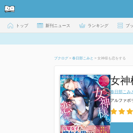
トップ
新刊ニュース
ランキング
ブ
ブクログ
>
春日部こみと
>
女神様も恋をする
女神
春日部こみ
アルファポ