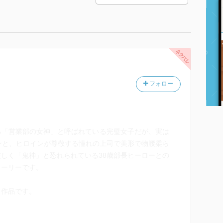
フォロー
る「営業部の女神」と呼ばれている完璧女子だが、実は
ンと、ヒロインが尊敬する憧れの上司で美形で物腰柔ら
しく「鬼神」と恐れられている38歳部長ヒーローとの
トーリーです。
フ作品です。