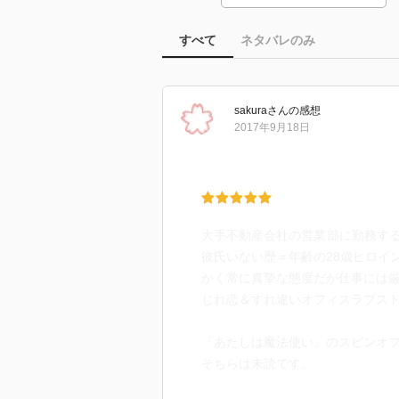
すべて
ネタバレのみ
sakura
さん
の感想
2017年9月18日
大手不動産会社の営業部に勤務す
彼氏いない歴＝年齢の28歳ヒロイ
かく常に真摯な態度だが仕事には厳
じれ恋＆すれ違いオフィスラブス
『あたしは魔法使い』のスピンオ
そちらは未読です。