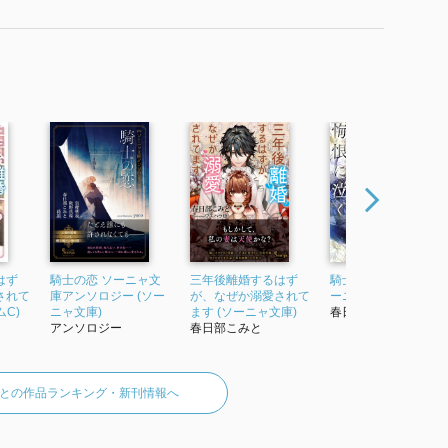
。
迄独身だったのは奇跡だったと思います。
たであろうヒーローの元カノとかその他の女性の陰は出
ーで読めました。
ーローが大人で素敵でした。
が、ヒロインの容姿についての説明時に特にそんな記述
ました。
でしょうか。
はず
騎士の恋 ソーニャ文
三年後離婚するはず
騎士は悔恨に泣く (ソ
されて
庫アンソロジー (ソー
が、なぜか溺愛されて
ーニャ文庫)
インとの新婚生活が読めます。
ムC)
ニャ文庫)
ます (ソーニャ文庫)
春日部こみと
たが、ヒロインが可愛くて仕方ない溺愛ぶりというか結
アンソロジー
春日部こみと
。
との作品ランキング・新刊情報へ