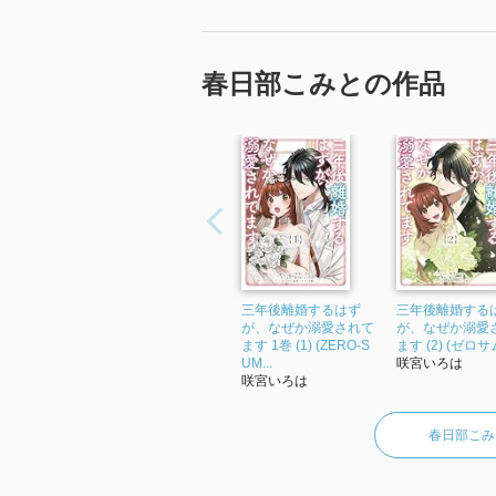
当て馬くんが有能で良い人でした
春日部こみとの作品
スパダリのヒーローですが、38歳
若い頃からさぞモテまくりであっ
て来なかったので、ストレスフリ
初H時はちゃんと避妊してくれたヒ
表紙のヒロインの泣きボクロです
はなかったと思うので、気になり
前作でそのような記述があったの
三年後離婚するはず
三年後離婚する
が、なぜか溺愛されて
が、なぜか溺愛
番外編ではヒーロー視点の、ヒロ
ます 1巻 (1) (ZERO-S
ます (2) (ゼロサ
本編ではスパダリなヒーローでし
UM...
咲宮いろは
咲宮いろは
構な変態ぶりが楽しめます（笑）
春日部こみ