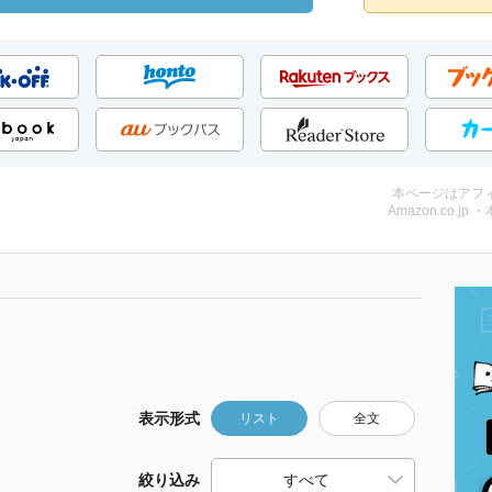
本ページはアフ
Amazon.co.jp 
表示形式
リスト
全文
絞り込み