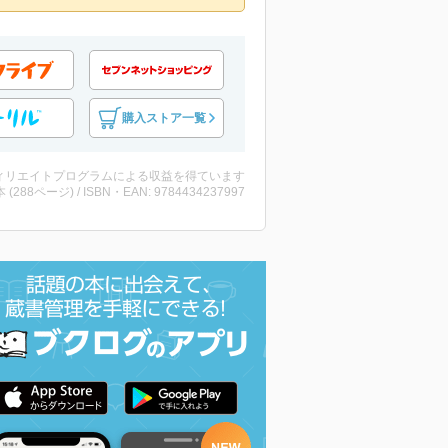
購入ストア一覧
ィリエイトプログラムによる収益を得ています
・本 (288ページ) / ISBN・EAN: 9784434237997