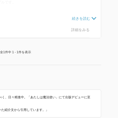
プルです。
も良くて合気道有段者という、全てにおいて完璧なスー
としているので、素の自分に自信がなく自己評価が極端
詳細をみる
彼氏いない歴＝年齢の処女です。
が、本当はヒーローが初恋で純情というヒロインがギャ
全1件中 1 - 1件を表示
ー式のお嬢様学校に通っていたというので、どこぞのご
イン父は大学の教授だったのが少し意外でした。
片想いだと分かりますが、ヒロインが泥酔した夜に折角
も）期待しますが、ヒロインはそのまま寝入ってしま
う残念な結果に終わります。
意地（？）を張らずに、さっさとヒロインに告白してい
べく、日々精進中。「あたしは魔法使い」にて出版デビューに至
まいました。(^_^;)
って恋に臆病で鈍感だったと思うので、ヒーローが強引
ていた紹介文から引用しています。」
人同士の関係になれたと思います。