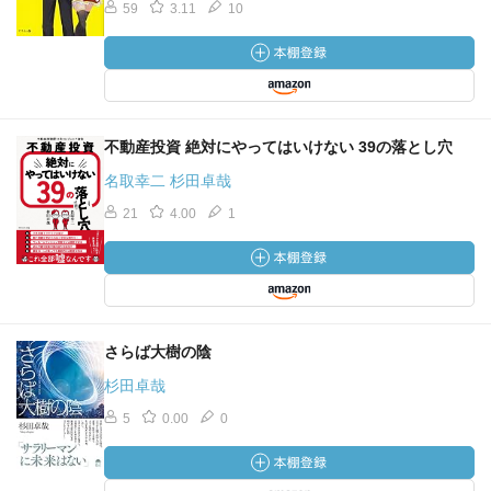
59
3.11
10
不動産投資 絶対にやってはいけない 39の落とし穴
名取幸二 杉田卓哉
21
4.00
1
さらば大樹の陰
杉田卓哉
5
0.00
0