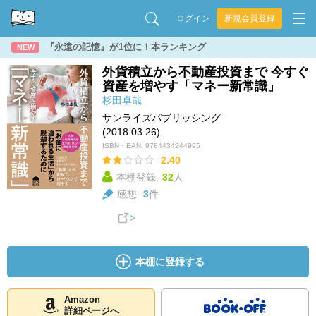
ログイン
新規会員登録
『永遠の記憶』が1位に！本ランキング
NEW
外貨積立から不動産投資まで 今すぐ
資産を増やす「マネー新常識」
杉田卓哉
サンライズパブリッシング
(2018.03.26)
ISBN・EAN:
9784434244995
2.40
本棚登録:
32
人
感想:
3
件
本棚に登録する
Amazon
詳細ページへ