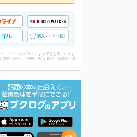
購入ストア一覧
ィリエイトプログラムによる収益を得ています
・本 (220ページ) / ISBN・EAN: 9784434245596