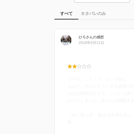
すべて
ネタバレのみ
ひろ
さん
の感想
2018年4月11日
うーん……？？？ という感じ。
なんか、そのラストにする意味が
のかは疑問だけども）こういう形
白けてしまった。皆さんは感動す
これに限らず、最近は安易な死に
象。