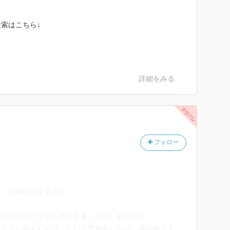
索はこちら↓
詳細をみる
フォロー
病』の律に恋をする話。
、大切な人にラブレターを書こうとしましたが、
をしているんだろう…という気持ちになり、破り捨てま