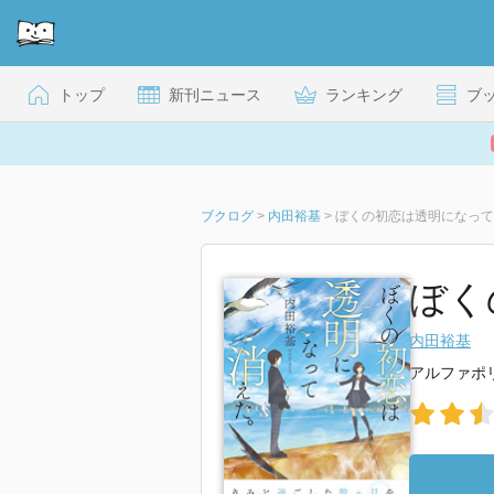
トップ
新刊ニュース
ランキング
ブ
ブクログ
>
内田裕基
>
ぼくの初恋は透明になって
ぼく
内田裕基
アルファポ