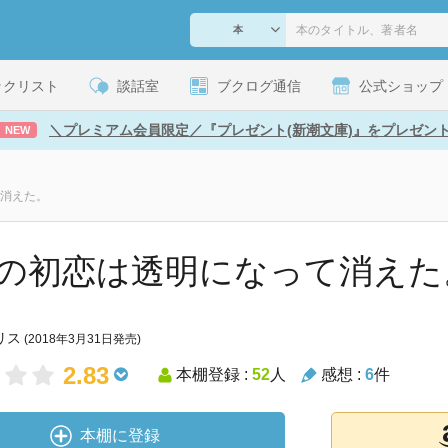
ックリスト
談話室
ブクログ通信
公式ショップ
＼プレミアム会員限定／『プレゼント(新潮文庫)』をプレゼン
NEW
消えた。
の初恋は透明になって消えた
リス
(2018年3月31日発売)
2.83
本棚登録 :
52
人
感想 :
6
件
本棚に登録