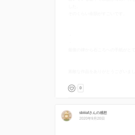
した。
そのくらい余韻がすごいです。
・
・
最後の律から石ころへの手紙がと
素敵な作品をありがとうございま
0
sbiiiaf
さん
の感想
2020年9月20日