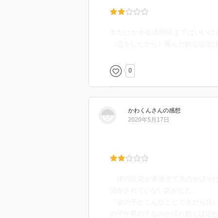
女だけかかる透明病まではいいけ
（恋をしたから）死んだ的な設定
0
かわくん
さん
の感想
2020年5月17日
律の設定が多過ぎて焦点がぼやけ
活かされていない気がした。
『女の子とこんなことできたら良
の子か男の子なのか揺れ動く設定