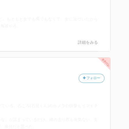
ど、もともと女でも男でもなくて、女に近づいたから
は無茶やろ。
詳細をみる
フォロー
ている。石ころ(石見くん)のカメラの技量もイマイチ
いな』が詰まっているだけ。律の去り際も呆気ない。女
が、余分だと思った。