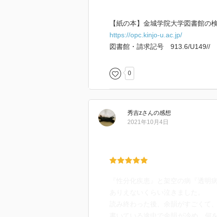
【紙の本】金城学院大学図書館の検
https://opc.kinjo-u.ac.jp/
図書館・請求記号 913.6/U149//
0
秀吉z
さん
の感想
2021年10月4日
『性分化疾患』と架空の病『透明
ありえないくらい泣きました。
読み終わった後、余韻がすごくて
書いている途中で余韻が冷め、何