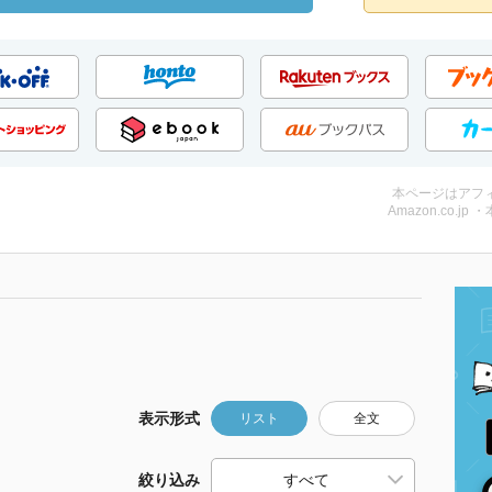
本ページはアフ
Amazon.co.jp 
表示形式
リスト
全文
絞り込み