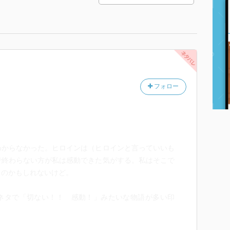
フォロー
わからなかった。ヒロインは（ヒロインと言っていいも
で終わらない方が私は感動できた気がする。私はそこで
るのかもしれないけど。
ネタで「切ない！！ 感動！」みたいな物語が多い印