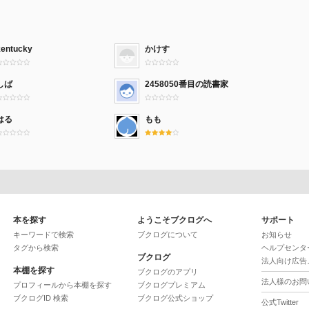
kentucky
かけす
しば
2458050番目の読書家
はる
もも
本を探す
ようこそブクログへ
サポート
キーワードで検索
ブクログについて
お知らせ
タグから検索
ヘルプセンタ
ブクログ
法人向け広告
本棚を探す
ブクログのアプリ
法人様のお問
プロフィールから本棚を探す
ブクログプレミアム
ブクログID 検索
ブクログ公式ショップ
公式Twitter