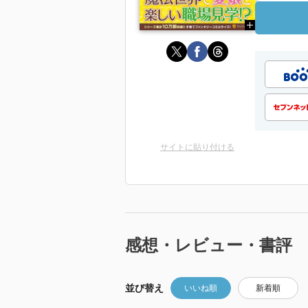
サイトに貼り付ける
感想・レビュー・書評
並び替え
いいね順
新着順