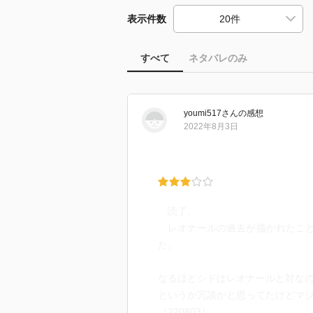
表示件数
すべて
ネタバレのみ
youmi517
さん
の感想
2022年8月3日
読了。
レオナールの過去が描かれたこと
た。
なるほどシドはレオナールと対な
というか冗談かと思ってたけどマ
（220803）