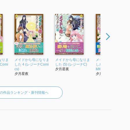
なりま
メイドから母になりま
メイドから母になりま
メイドから母になり
Comi
した 4 (レジーナComi
した (5) (レジーナC)
した (6) (レジーナCO
cs)
夕月星夜
MICS)
夕月星夜
夕月星夜
の作品ランキング・新刊情報へ