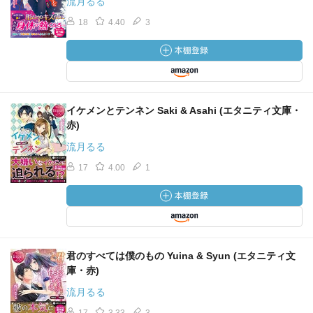
流月るる
18
4.40
3
イケメンとテンネン Saki & Asahi (エタニティ文庫・
赤)
流月るる
17
4.00
1
君のすべては僕のもの Yuina & Syun (エタニティ文
庫・赤)
流月るる