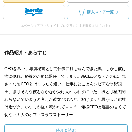
購入ストア一覧
本ページはアフィリエイトプログラムによる収益を得ています
作品紹介・あらすじ
CEOを慕い、専属秘書として仕事に打ち込んできた凛。しかし彼は
病に倒れ、療養のために退任してしまう。新CEOとなったのは、気
さくな前CEOとはまったく違い、仕事にとことんシビアな氷野須
王。凛はそんな彼をなかなか受け入れられずにいた。彼とは極力関
わらないでいようと考えた彼女だけれど、避けようと思うほど距離
は近づき、いつしか強く惹かれて－－？ 俺様CEOと秘書の甘くて
切ない大人のオフィスラブストーリー...
続きを読む