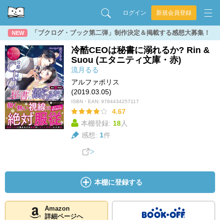
ログイン
新規会員登録
「ブクログ・ブック第二弾」制作決定＆掲載する感想大募集！
NEW
冷酷CEOは秘書に溺れるか? Rin &
Suou (エタニティ文庫・赤)
流月るる
アルファポリス
(2019.03.05)
ISBN・EAN:
9784434257117
4.67
本棚登録:
18
人
感想:
1
件
本棚に登録する
Amazon
詳細ページへ