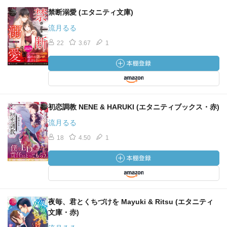
禁断溺愛 (エタニティ文庫)
流月るる
22
3.67
1
初恋調教 NENE & HARUKI (エタニティブックス・赤)
流月るる
18
4.50
1
夜毎、君とくちづけを Mayuki & Ritsu (エタニティ
文庫・赤)