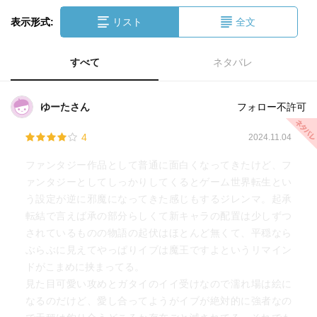
表示形式:
リスト
全文
すべて
ネタバレ
ゆーたさん
フォロー不許可
4
2024.11.04
ファンタジー作品として普通に面白くなってきたけど、フ
ァンタジーとしてしっかりしてくるとゲーム世界転生とい
う設定が逆に邪魔になってきた感じもするジレンマ。起承
転結で言えば承の部分らしくて新キャラの配置は少しずつ
されているものの物語の起伏はほとんど無くて、平穏なら
ぶらぶに見えてやっぱりイブは魔王ですよというリマイン
ドがこまめに挟まってる。
見た目可愛い攻めとガタイのイイ受けなので濡れ場は絵に
なるのだけど、愛し合ってようがイブが絶対的に強者なの