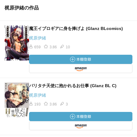
梶原伊緒の作品
魔王イブロギアに身を捧げよ (Glanz BLcomics)
梶原伊緒
659
3.86
10
バリタチ天使に抱かれるお仕事 (Glanz BL C)
梶原伊緒
193
3.86
3