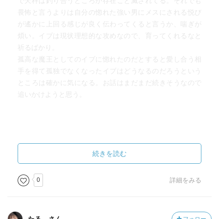
で天秤は釣り合うどころか存在ごと滅されてる。それでも
畏怖と言うよりは自分の惚れた強い男にメスにされる悦び
が遙かに上回る感じが良く伝わってくると言うか、喘ぎが
煩い。イブは現状理想的な攻めなので、育ってくれるなと
祈るばかり。
孤高な魔王としてのイブに惚れたのだとすると愛し合う相
手を得て孤独でなくなったイブはどうなるのだろうという
ところは確かに気になる。お話はまだまだ続きそうなので
追いかけようと思う。
続きを読む
0
詳細をみる