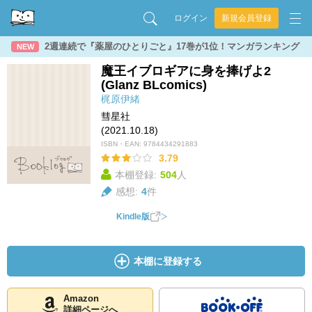
ログイン
新規会員登録
2週連続で『薬屋のひとりごと』17巻が1位！マンガランキング
NEW
魔王イブロギアに身を捧げよ2
(Glanz BLcomics)
梶原伊緒
彗星社
(2021.10.18)
ISBN・EAN:
9784434291883
3.79
本棚登録:
504
人
感想:
4
件
Kindle版
本棚に登録する
Amazon
詳細ページへ