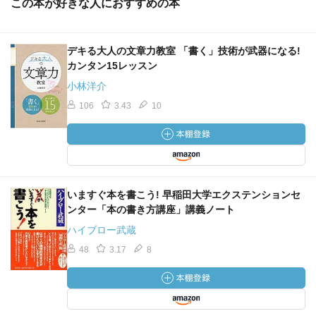
この本が好きな人におすすめの本
デキる大人の文章力教室 「書く」技術が武器になる!
カンタン15レッスン
小林洋介
106
3.43
10
いますぐ本を書こう! 早稲田大学エクステンションセ
ンター「本の書き方講座」講義ノート
ハイブロー武蔵
48
3.17
8