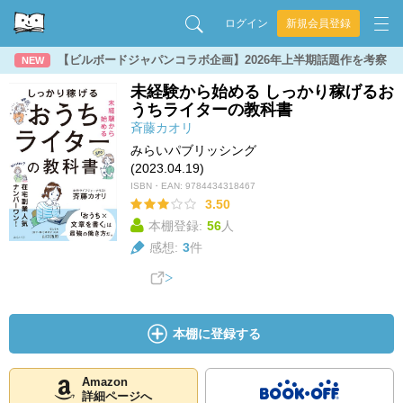
ログイン
新規会員登録
【ビルボードジャパンコラボ企画】2026年上半期話題作を考察
NEW
未経験から始める しっかり稼げるお
うちライターの教科書
斉藤カオリ
みらいパブリッシング
(2023.04.19)
ISBN・EAN:
9784434318467
3.50
本棚登録:
56
人
感想:
3
件
本棚に登録する
Amazon
詳細ページへ