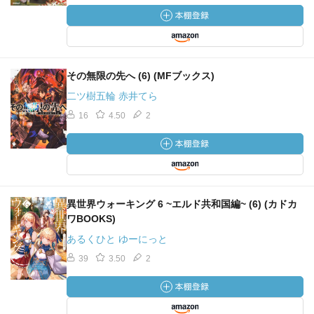
その無限の先へ (6) (MFブックス)
二ツ樹五輪 赤井てら
16
4.50
2
異世界ウォーキング 6 ~エルド共和国編~ (6) (カドカ
ワBOOKS)
あるくひと ゆーにっと
39
3.50
2