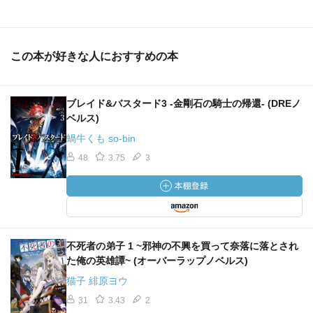
この本が好きな人におすすめの本
ブレイド&バスタード3 -金剛石の騎士の帰還- (DREノ
ベルス)
蝸牛くも so-bin
48
3.75
3
不死者の弟子 1 ~邪神の不興を買って奈落に落とされ
た俺の英雄譚~ (オーバーラップノベルス)
猫子 緋原ヨウ
31
3.43
2