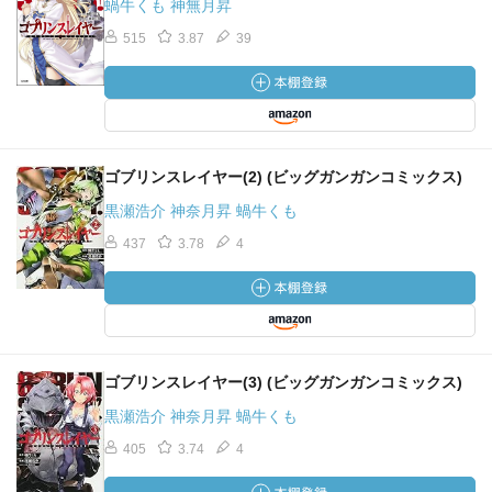
蝸牛くも 神無月昇
515
3.87
39
ゴブリンスレイヤー(2) (ビッグガンガンコミックス)
黒瀬浩介 神奈月昇 蝸牛くも
437
3.78
4
ゴブリンスレイヤー(3) (ビッグガンガンコミックス)
黒瀬浩介 神奈月昇 蝸牛くも
405
3.74
4