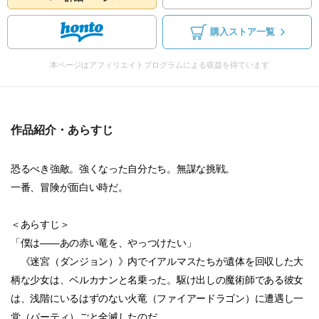
購入ストア一覧
本ページはアフィリエイトプログラムによる収益を得ています
作品紹介・あらすじ
恐るべき強敵。強くなった自分たち。無謀な挑戦。
一番、冒険が面白い時だ。
＜あらすじ＞
「僕は――あの赤い竜を、やっつけたい」
《迷宮（ダンジョン）》内でイアルマスたちが遺体を回収した大
柄な少女は、ベルカナンと名乗った。駆け出しの魔術師である彼女
は、浅階にいるはずのない火竜（ファイアードラゴン）に遭遇し一
党（パーティ）ごと全滅したのだ。