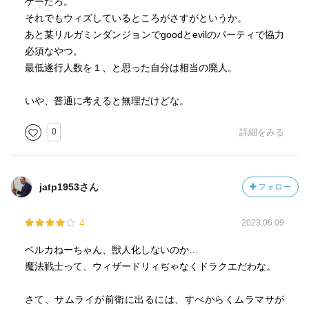
ゲーだろ。
それでもウィズしているところがさすがというか。
あと某リルガミンダンジョンでgoodとevilのパーティで協力
必須なやつ。
最低遂行人数を１、と思った自分は相当の廃人。
いや、普通に考えると無理だけどな。
0
詳細をみる
jatp1953さん
フォロー
4
2023.06.09
ベルカねーちゃん、獣人化しないのか…
魔法戦士って、ウィザードリィぢゃなくドラクエだわな。
さて、サムライが前衛に出るには、すべからくムラマサが