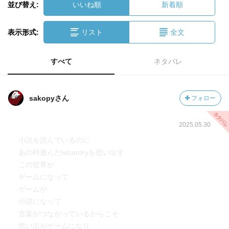
並び替え:
いいね順
新着順
表示形式:
リスト
全文
すべて
ネタバレ
sakopyさん
フォロー
2025.05.30
小説を読んでいるのに
あの時遊んだwizardryを思い出す
この世界が
ゲームになって
ゲームが
小説になって
言葉がつながっているからこそ
思い出がゲームになり