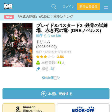
ログイン
新規会員登録
『永遠の記憶』が1位に！本ランキング
NEW
ブレイド&バスタード2 -鉄骨の試練
場、赤き死の竜- (DREノベルス)
蝸牛くも
so-bin
ドリコム
(2023.06.09)
ISBN・EAN:
9784434318788
3.56
本棚登録:
51
人
感想:
3
件
Kindle版
本棚に登録する
Amazon
詳細ページへ