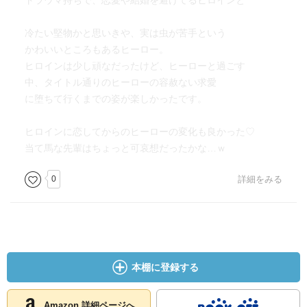
トラウマ持ちで、恋愛や結婚を避けてるヒロインと
冷たい堅物かと思いきや、実は虫が苦手という
かわいいところもあるヒーロー。
ヒロインは少し頑なだったけど、ヒーローと過ごす
中、タイトル通りのヒーローの容赦ない求愛
に堕ちて行くまでの姿が楽しかったです。
ヒロインに恋してからのヒーローの変化も良かった♡
当て馬な先輩はちょっと可哀想だったかな…ｗ
0
詳細をみる
本棚に登録する
Amazon 詳細ページへ