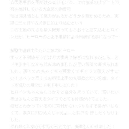
古民家事業を手がけるヒロインと、その地域のリゾート開
発を検討している大企業の御曹司
彼は開発地として魅力があるかどうかを確かめるため、実
際に三ヶ月間古民家に泊まり込むという
この土地の良さを最大限知ってもらおうと意気込むヒロイ
ンだが、ヒーローのとある事情により同居する事になって─
堅物で眼鏡で冷たい印象のヒーロー
ずっと不機嫌そうだけど大丈夫？好きになれるかしら…と
ドキドキしながら読み進めましたが早い段階で裏切られま
した。所々でめちゃくちゃ可愛くてギャップ萌えがすご
い！スペック高くてお料理上手のち容赦のない求婚。タイ
トル通りの展開にドキドキしました！
ヒロインちゃんもしっかりと自分を持っていて、言いたい
事はきちんと言えるタイプでとても好感が持てました。
恋だとわかっているのに気付かないふりをする姿がいじら
くて、素直に飛び込んじゃえよ…と背中を 押したくなりま
した。
揺れ動く乙女心が切なかったです。先輩もいい仕事した！