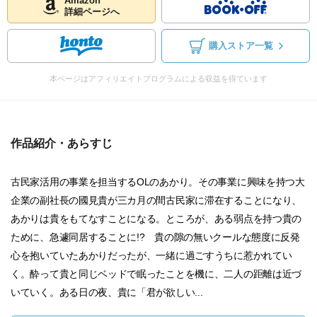
Amazon
詳細ページへ
購入ストア一覧
本ページはアフィリエイトプログラムによる収益を得ています
作品紹介・あらすじ
古民家活用の事業を担当するOLのあかり。その事業に興味を持つ大
企業の副社長の國見貴が三カ月の間古民家に滞在することになり、
あかりは貴をもてなすことになる。ところが、ある弱点を持つ貴の
ために、急遽同居することに!? 貴の隙の無いクールな態度に反発
心を抱いていたあかりだったが、一緒に過ごすうちに惹かれてい
く。酔って貴と同じベッドで眠ったことを機に、二人の距離は近づ
いていく。ある日の夜、貴に「君が欲しい...