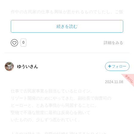
作中の古民家の仕事も興味が惹かれるものでしたし、ご飯
がすごく美味しそうで…！もう明日オムレツ食べます(具は
ない)
続きを読む
リフレッシュしに温泉とか足湯したくなりました
0
詳細をみる
すれ違いもあり、でもちゃんと仲を深めて…すごく面白か
ったです
そして後日談大好きマンなので2つもあってめちゃくちゃ嬉
ゆういさん
フォロー
しかったです
2024.11.08
仕事で古民家事業を担当しているヒロイン。
リゾート開発のためにやってきた、副社長で御曹司の
ヒーローと、とある事情から同居することに。
堅物で不遜な態度に最初は反発心を抱いて
いたものの、少しずつ惹かれていく。