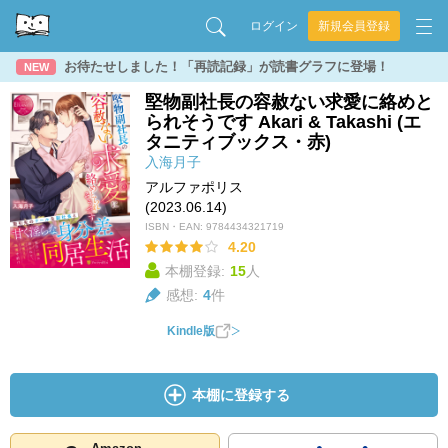
ログイン
新規会員登録
お待たせしました！「再読記録」が読書グラフに登場！
NEW
堅物副社長の容赦ない求愛に絡めと
られそうです Akari & Takashi (エ
タニティブックス・赤)
入海月子
アルファポリス
(2023.06.14)
ISBN・EAN:
9784434321719
4.20
本棚登録:
15
人
感想:
4
件
Kindle版
本棚に登録する