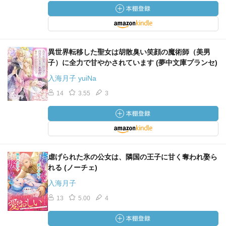
異世界転移した聖女は胡散臭い笑顔の魔術師（美男
子）に全力で甘やかされています (夢中文庫プランセ)
入海月子 yuiNa
14
3.55
3
虐げられた氷の公女は、隣国の王子に甘く奪われ娶ら
れる (ノーチェ)
入海月子
13
5.00
4