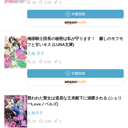
26
3.28
3
俺様騎士団長の秘密は私が守ります！ 癒しのモフモ
フと甘いキス (LUNA文庫)
入海 月子
21
3.55
5
買われた聖女は退屈な王弟殿下に溺愛される (シェリ
ーLoveノベルズ)
入海月子
15
3.00
1