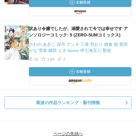
訳あり令嬢でしたが、溺愛されて今では幸せです ア
ンソロジーコミック: 5 (ZERO-SUMコミックス)
かわの あきこ 深月 アンネ 三香 羽おり 狭倉 朏 星田
かな 雪菜 織部 とき bouro 伊七海五八 斯波
35
3.60
2
斯波の作品ランキング・新刊情報
ページの先頭へ