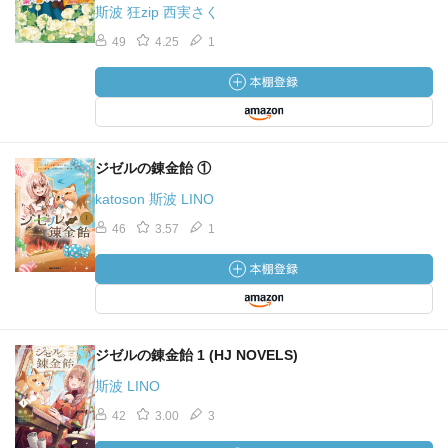
斯波 狂zip 西実さく
49
4.25
1
ジゼルの錬金飴 ①
katoson 斯波 LINO
46
3.57
1
ジゼルの錬金飴 1 (HJ NOVELS)
斯波 LINO
42
3.00
3