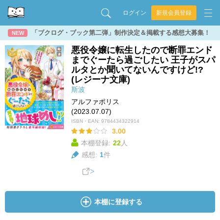
ログイン
新規会員登録
「ブクログ・ブック第二弾」制作決定＆掲載する感想大募集！
NEW
悪役令嬢に転生したので断罪エンド
までぐーたら過ごしたい 王子がスパ
ルタとか聞いてないんですけど!?
(レジーナ文庫)
斯波
アルファポリス
(2023.07.07)
ISBN・EAN:
9784434322914
3.00
本棚登録:
22
人
感想:
1
件
本棚に登録する