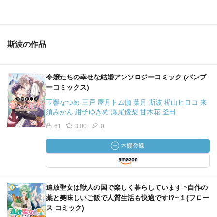
斯波の作品
令嬢たちの幸せな結婚アンソロジーコミック (バンブ
ーコミックス)
玉響なつめ 三戸 屋月トム伽 葉月 斯波 楯山ヒロコ 来
須みかん 紺子ゆきめ 瀬尾優梨 甘木花 釜田
61
3.00
0
追放聖女は獣人の国で楽しく暮らしています ~自作の
薬と美味しいご飯で人質生活も快適です!?~ 1 (フロー
ス コミック)