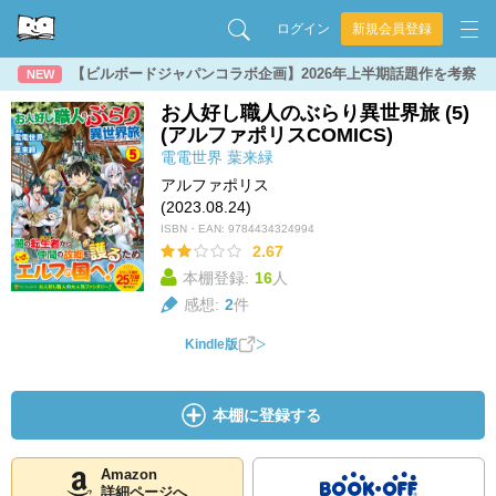
ログイン
新規会員登録
【ビルボードジャパンコラボ企画】2026年上半期話題作を考察
NEW
お人好し職人のぶらり異世界旅 (5)
(アルファポリスCOMICS)
電電世界
葉来緑
アルファポリス
(2023.08.24)
ISBN・EAN:
9784434324994
2.67
本棚登録:
16
人
感想:
2
件
Kindle版
本棚に登録する
Amazon
詳細ページへ