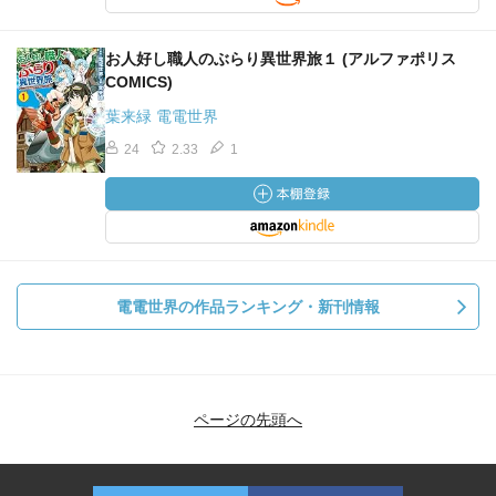
お人好し職人のぶらり異世界旅１ (アルファポリス
COMICS)
葉来緑 電電世界
24
2.33
1
電電世界の作品ランキング・新刊情報
ページの先頭へ