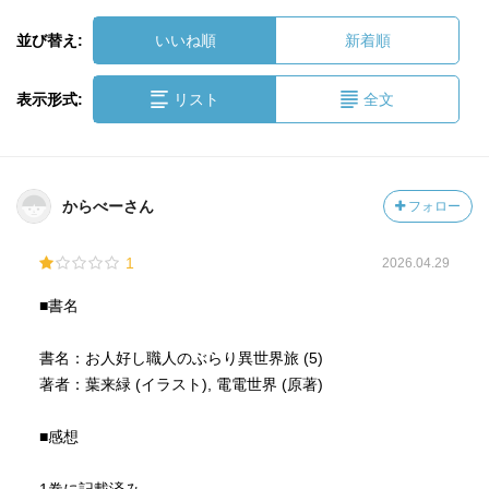
並び替え:
いいね順
新着順
表示形式:
リスト
全文
からべーさん
フォロー
1
2026.04.29
■書名
書名：お人好し職人のぶらり異世界旅 (5)
著者：葉来緑 (イラスト), 電電世界 (原著)
■感想