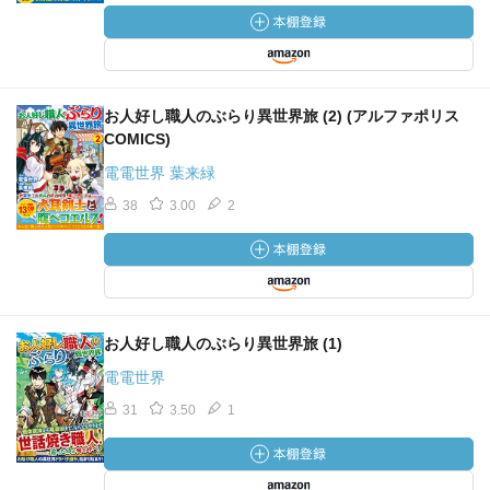
お人好し職人のぶらり異世界旅 (2) (アルファポリス
COMICS)
電電世界 葉来緑
38
3.00
2
お人好し職人のぶらり異世界旅 (1)
電電世界
31
3.50
1