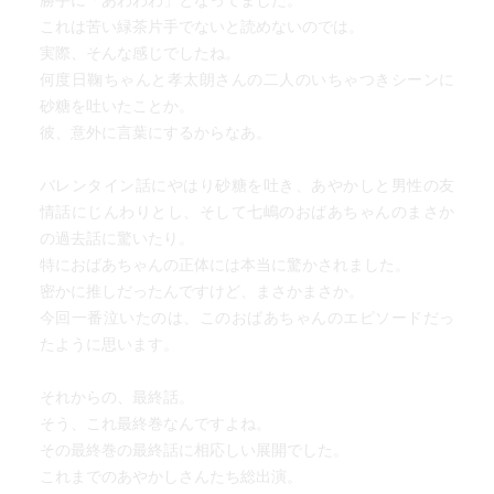
勝手に「あわわわ」となってました。
これは苦い緑茶片手でないと読めないのでは。
実際、そんな感じでしたね。
何度日鞠ちゃんと孝太朗さんの二人のいちゃつきシーンに
砂糖を吐いたことか。
彼、意外に言葉にするからなあ。
バレンタイン話にやはり砂糖を吐き、あやかしと男性の友
情話にじんわりとし、そして七嶋のおばあちゃんのまさか
の過去話に驚いたり。
特におばあちゃんの正体には本当に驚かされました。
密かに推しだったんですけど、まさかまさか。
今回一番泣いたのは、このおばあちゃんのエピソードだっ
たように思います。
それからの、最終話。
そう、これ最終巻なんですよね。
その最終巻の最終話に相応しい展開でした。
これまでのあやかしさんたち総出演。