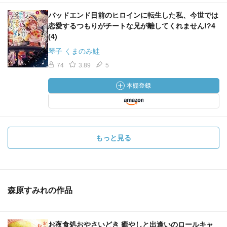
バッドエンド目前のヒロインに転生した私、今世では
恋愛するつもりがチートな兄が離してくれません!?4
(4)
琴子 くまのみ鮭
74
3.89
5
もっと見る
森原すみれの作品
お夜食処おやさいどき 癒やしと出逢いのロールキャ