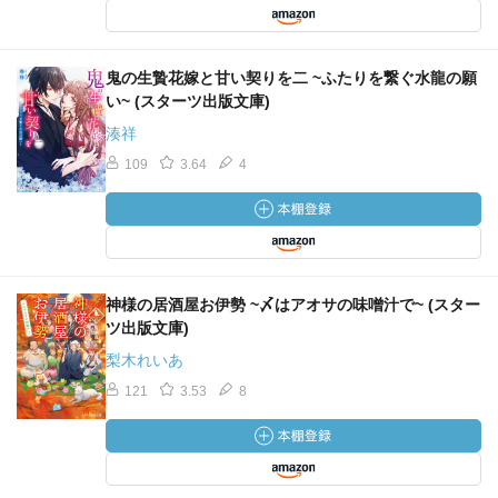
鬼の生贄花嫁と甘い契りを二 ~ふたりを繋ぐ水龍の願
い~ (スターツ出版文庫)
湊祥
109
3.64
4
神様の居酒屋お伊勢 ~〆はアオサの味噌汁で~ (スター
ツ出版文庫)
梨木れいあ
121
3.53
8