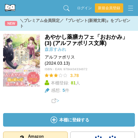
ログイン
新規会員登録
＼プレミアム会員限定／『プレゼント(新潮文庫)』をプレゼン
NEW
ト
あやかし薬膳カフェ「おおかみ」
(3) (アルファポリス文庫)
森原すみれ
アルファポリス
(2024.03.13)
ISBN・EAN:
9784434334672
3.78
本棚登録:
81
人
感想:
5
件
本棚に登録する
Amazon