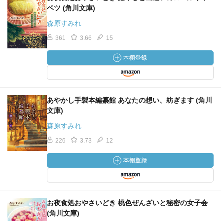
ベツ (角川文庫)
森原すみれ
361
3.66
15
あやかし手製本編纂館 あなたの想い、紡ぎます (角川
文庫)
森原すみれ
226
3.73
12
お夜食処おやさいどき 桃色ぜんざいと秘密の女子会
(角川文庫)