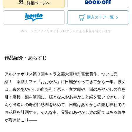
詳細ページへ
購入ストア一覧
本ページはアフィリエイトプログラムによる収益を得ています
作品紹介・あらすじ
アルファポリス第３回キャラ文芸大賞特別賞受賞作、ついに完
結！ 薬膳カフェ「おおかみ」に日鞠がやってきてから一年。彼女
は、狼のあやかしの血を引く恋人・孝太朗や、狐のあやかしの血を
引く店員・類を筆頭に、様々な人やあやかしと縁を繋いできた。そ
んな出逢いの奇跡に感謝を込めて、日鞠はあやかしの隠し神社での
お花見を計画する。そんな中、界隈のあやかし達の間ではある論争
が巻き起こり――