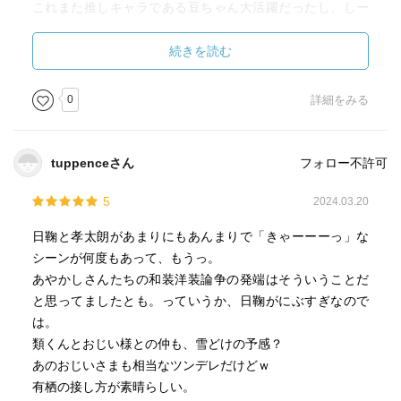
これまた推しキャラである豆ちゃん大活躍だったし、しー
ちゃんも出てきて癒されたし。
この状態で、両想いの二人を主役に据えて何をやるかなん
続きを読む
て決まってますよね、という。
いやぁ、まさかあんなシーンをのぞき見させていただける
0
詳細をみる
とは（読者的にはまさしくのぞき見感覚である）ありがと
うございました！
こちらから言えることはもう「末永くお幸せに」この一言
tuppenceさん
フォロー不許可
に尽きます。
最後の最後までアマアマシーンを見せてくれた二人の多幸
5
2024.03.20
を心から祈ります。
日鞠と孝太朗があまりにもあんまりで「きゃーーーっ」な
まさしくこの春に読むのに相応しい作品でした。
シーンが何度もあって、もうっ。
完結まで見届けられたご縁に感謝を。
あやかしさんたちの和装洋装論争の発端はそういうことだ
ありがとうございました！
と思ってましたとも。っていうか、日鞠がにぶすぎなので
は。
類くんとおじい様との仲も、雪どけの予感？
あのおじいさまも相当なツンデレだけどｗ
有栖の接し方が素晴らしい。